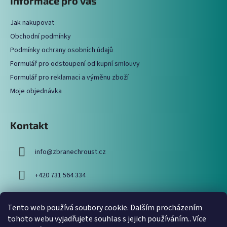
Informace pro vás
d
p
a
a
c
Jak nakupovat
t
í
Obchodní podmínky
í
p
Podmínky ochrany osobních údajů
r
Formulář pro odstoupení od kupní smlouvy
v
Formulář pro reklamaci a výměnu zboží
k
y
Moje objednávka
v
ý
p
Kontakt
i
s
info
@
zbranechroust.cz
u
+420 731 564 334
Tento web používá soubory cookie. Dalším procházením
Vyhledávání
tohoto webu vyjadřujete souhlas s jejich používáním.. Více