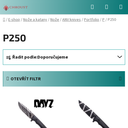
Přejít
Hledat
NÁKUPN
na
obsah
KOŠÍK
Domů
/
E-shop
/
Nože a katany
/
Nože
/
ANV knives
/
Portfolio
/
P
/
P250
P250
Ř
Řadit podle:
Doporučujeme
a
z
e
OTEVŘÍT FILTR
n
í
V
p
ý
r
p
o
i
d
s
u