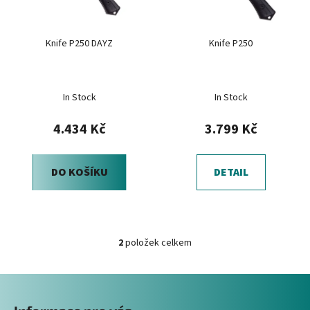
p
k
r
t
Knife P250 DAYZ
Knife P250
o
ů
d
u
In Stock
In Stock
k
t
4.434 Kč
3.799 Kč
ů
DO KOŠÍKU
DETAIL
2
položek celkem
O
v
Z
l
á
á