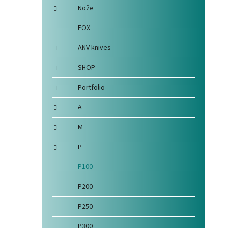
Nože
FOX
ANV knives
SHOP
Portfolio
A
M
P
P100
P200
P250
P300