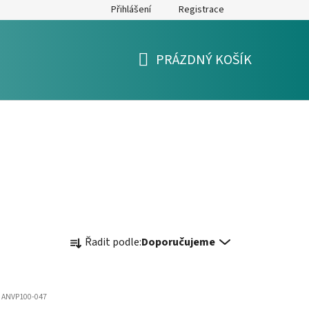
Přihlášení
Registrace
y
Formulář pro reklamaci a výměnu zboží
Moje objednávka
PRÁZDNÝ KOŠÍK
NÁKUPNÍ
KOŠÍK
Ř
Řadit podle:
Doporučujeme
a
z
e
:
ANVP100-047
n