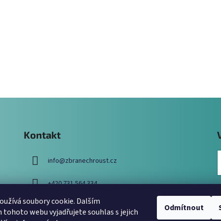
Kontakt
info
@
zbranechroust.cz
+420 731 564 334
užívá soubory cookie. Dalším
Odmítnout
tohoto webu vyjadřujete souhlas s jejich