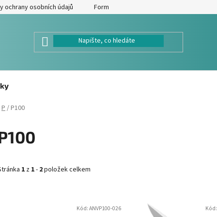
y ochrany osobních údajů
Formulář pro odstoupení od kupní smlouv
ky
P
/
P100
P100
Stránka
1
z
1
-
2
položek celkem
V
Kód:
ANVP100-026
Kód
ý