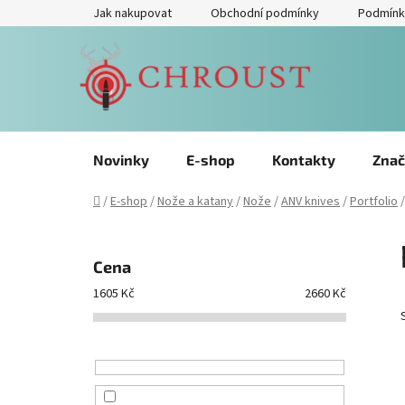
Přejít
Jak nakupovat
Obchodní podmínky
Podmínk
na
obsah
Novinky
E-shop
Kontakty
Znač
Domů
/
E-shop
/
Nože a katany
/
Nože
/
ANV knives
/
Portfolio
/
P
o
Cena
s
1605
Kč
2660
Kč
t
r
a
n
n