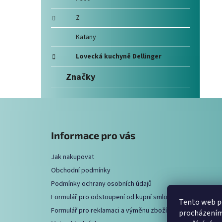
Z
Katany
Lovecká kuchyně Dellinger
Značky
Z
á
Informace pro vás
p
a
Jak nakupovat
t
Obchodní podmínky
í
Podmínky ochrany osobních údajů
Formulář pro odstoupení od kupní smlouvy
Tento web po
Formulář pro reklamaci a výměnu zboží
procházením 