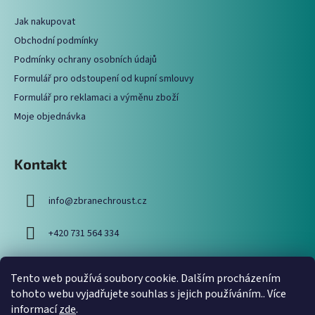
a
Jak nakupovat
t
Obchodní podmínky
í
Podmínky ochrany osobních údajů
Formulář pro odstoupení od kupní smlouvy
Formulář pro reklamaci a výměnu zboží
Moje objednávka
Kontakt
info
@
zbranechroust.cz
+420 731 564 334
Tento web používá soubory cookie. Dalším procházením
Vyhledávání
tohoto webu vyjadřujete souhlas s jejich používáním.. Více
informací
zde
.