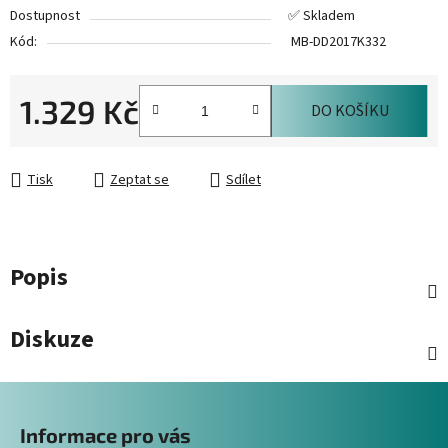
Dostupnost
✅ Skladem
Kód:
MB-DD2017K332
1.329 Kč
DO KOŠÍKU
Měrná cena:
Tisk
Zeptat se
Sdílet
Popis
Diskuze
Z
á
Informace pro vás
p