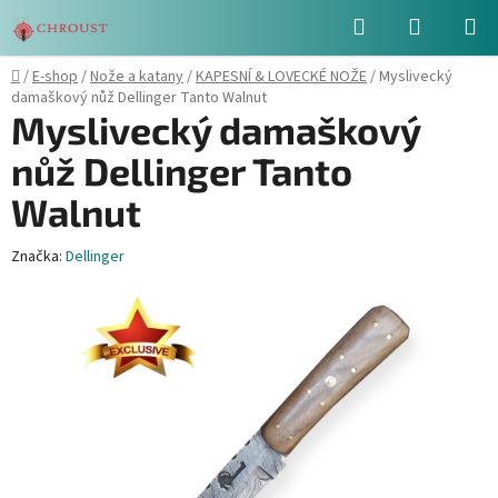
Přejít
Hledat
NÁKUPN
na
obsah
KOŠÍK
Domů
/
E-shop
/
Nože a katany
/
KAPESNÍ & LOVECKÉ NOŽE
/
Myslivecký
damaškový nůž Dellinger Tanto Walnut
Myslivecký damaškový
nůž Dellinger Tanto
Walnut
Značka:
Dellinger