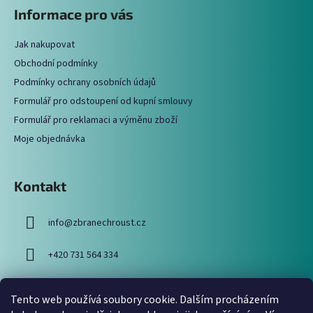
á
Informace pro vás
d
p
a
a
c
Jak nakupovat
t
í
Obchodní podmínky
í
p
Podmínky ochrany osobních údajů
r
Formulář pro odstoupení od kupní smlouvy
v
Formulář pro reklamaci a výměnu zboží
k
y
Moje objednávka
v
ý
p
Kontakt
i
s
info
@
zbranechroust.cz
u
+420 731 564 334
Tento web používá soubory cookie. Dalším procházením