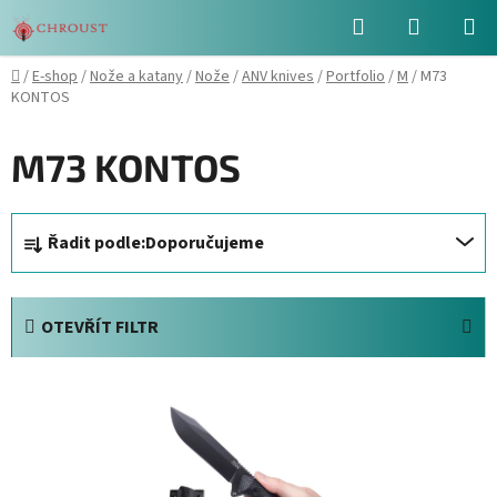
Přejít
Hledat
NÁKUPN
na
obsah
KOŠÍK
Domů
/
E-shop
/
Nože a katany
/
Nože
/
ANV knives
/
Portfolio
/
M
/
M73
KONTOS
M73 KONTOS
Ř
Řadit podle:
Doporučujeme
a
z
e
OTEVŘÍT FILTR
n
í
V
p
ý
r
p
o
i
d