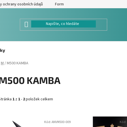
y ochrany osobních údajů
Formulář pro odstoupení od kupní smlouv
ky
M
/
M500 KAMBA
M500 KAMBA
Stránka
1
z
1
-
2
položek celkem
V
Kód:
ANVM500-009
Kód:
ý