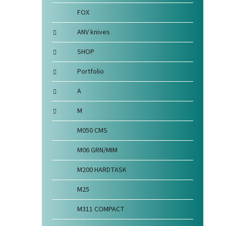
FOX
ANV knives
SHOP
Portfolio
A
M
M050 CMS
M06 GRN/MIM
M200 HARDTASK
M25
M311 COMPACT