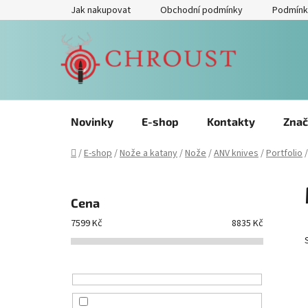
Přejít
Jak nakupovat
Obchodní podmínky
Podmínk
na
obsah
Novinky
E-shop
Kontakty
Znač
Domů
/
E-shop
/
Nože a katany
/
Nože
/
ANV knives
/
Portfolio
/
P
o
Cena
s
7599
Kč
8835
Kč
t
r
a
n
n