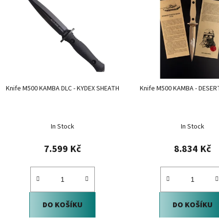
p
i
s
p
r
o
d
Knife M500 KAMBA DLC - KYDEX SHEATH
Knife M500 KAMBA - DESE
u
k
t
In Stock
In Stock
ů
7.599 Kč
8.834 Kč
DO KOŠÍKU
DO KOŠÍKU