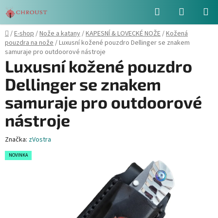
Přejít
Hledat
NÁKUPN
na
obsah
KOŠÍK
Domů
/
E-shop
/
Nože a katany
/
KAPESNÍ & LOVECKÉ NOŽE
/
Kožená
pouzdra na nože
/
Luxusní kožené pouzdro Dellinger se znakem
samuraje pro outdoorové nástroje
Luxusní kožené pouzdro
Dellinger se znakem
samuraje pro outdoorové
nástroje
Značka:
zVostra
NOVINKA