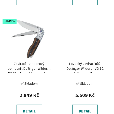
NOVINKA
Zavírací outdoorový
Lovecký zavírací nůž
pomocník Dellinger Wilderer
Dellinger Wilderer VG-10
D2 Steel s praktickou pilkou
Antlers s pilkou
✅ Skladem
✅ Skladem
2.849 Kč
5.509 Kč
DETAIL
DETAIL