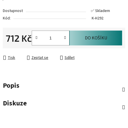
Dostupnost
✅ Skladem
Kód:
K-H292
712 Kč
DO KOŠÍKU
Měrná cena:
Tisk
Zeptat se
Sdílet
Popis
Diskuze