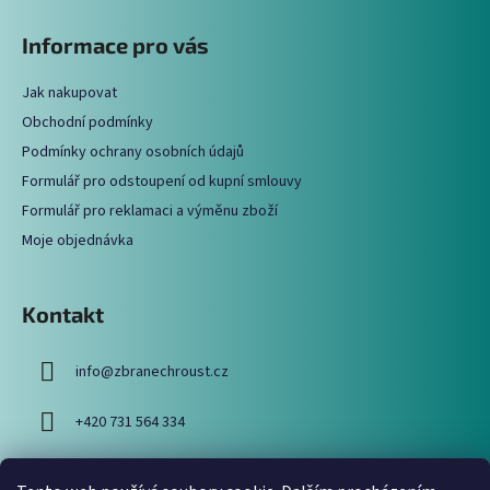
á
Informace pro vás
p
a
Jak nakupovat
t
Obchodní podmínky
í
Podmínky ochrany osobních údajů
Formulář pro odstoupení od kupní smlouvy
Formulář pro reklamaci a výměnu zboží
Moje objednávka
Kontakt
info
@
zbranechroust.cz
+420 731 564 334