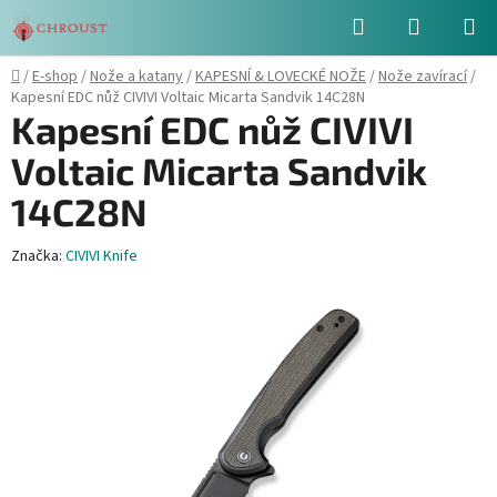
Přejít
Hledat
NÁKUPN
na
obsah
KOŠÍK
Domů
/
E-shop
/
Nože a katany
/
KAPESNÍ & LOVECKÉ NOŽE
/
Nože zavírací
/
Kapesní EDC nůž CIVIVI Voltaic Micarta Sandvik 14C28N
Kapesní EDC nůž CIVIVI
Voltaic Micarta Sandvik
14C28N
Značka:
CIVIVI Knife