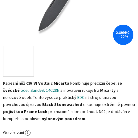
2.899 KČ
–20 %
Kapesní nůž
CIVIVI Voltaic Micarta
kombinuje precizní čepel ze
švédské
oceli Sandvik 14C28N
s inovativní rukojetí z
Micarty
a
nerezové oceli. Tento vysoce praktický
EDC
nástroj s tmavou
povrchovou úpravou
Black Stonewashed
disponuje extrémně pevnou
pojistkou Frame Lock
pro maximální bezpečnost. Nůž je dodáván v
kompletu s odolným
nylonovým pouzdrem
.
Gravírování
?