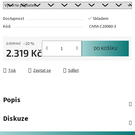
Dostupnost
✅ Skladem
Kód:
CIVIVI-C20060-3
2.899 Kč
–20 %
DO KOŠÍKU
2.319 Kč
Měrná cena:
Tisk
Zeptat se
Sdílet
Popis
Diskuze
Z