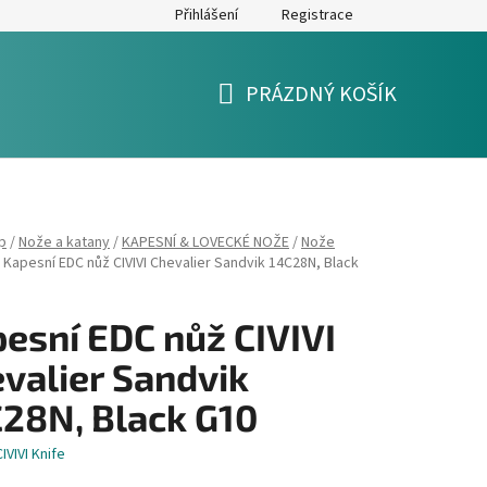
Přihlášení
Registrace
y
Formulář pro reklamaci a výměnu zboží
Moje objednávka
PRÁZDNÝ KOŠÍK
NÁKUPNÍ
KOŠÍK
p
/
Nože a katany
/
KAPESNÍ & LOVECKÉ NOŽE
/
Nože
Kapesní EDC nůž CIVIVI Chevalier Sandvik 14C28N, Black
esní EDC nůž CIVIVI
valier Sandvik
28N, Black G10
CIVIVI Knife