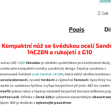
Tisk
Popis
Di
Kompaktní nůž se švédskou ocelí Sand
14C28N a rukojetí z G10
Zavírací nůž
CIVIVI
Chevalier
je ideálním společníkem pro každodenní úkoly,
oceníte jeho kompaktní rozměry a praktický design. Čepel je vyrobena z
renomované švédské
oceli Sandvik 14C28N
, která nabízí skvělou kombinaci
korozivzdornosti
, vysoké
tvrdosti
a výjimečné
řezivosti
. Specifický tva
čepele se zaoblenou špičkou zvyšuje bezpečnost při práci. Nůž lze snadno
otevřít
jednou rukou a čepel je následně bezpečně fixována oblíbenou poj
Button Lock
. Střenka z
černé G10
je vybavena nastavitelným
oboustran
klipem. Nůž je dodáván s
nylonovým pouzdrem
.