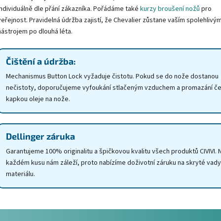
individuálně dle přání zákazníka. Pořádáme také
kurzy broušení nožů
pro
veřejnost. Pravidelná údržba zajistí, že Chevalier zůstane vaším spolehlivý
nástrojem po dlouhá léta.
Čištění a údržba:
Mechanismus Button Lock vyžaduje čistotu. Pokud se do nože dostanou
nečistoty, doporučujeme vyfoukání stlačeným vzduchem a promazání č
kapkou oleje na nože.
Dellinger záruka
Garantujeme 100% originalitu a špičkovou kvalitu všech produktů CIVIVI. 
každém kusu nám záleží, proto nabízíme doživotní záruku na skryté vady
materiálu.