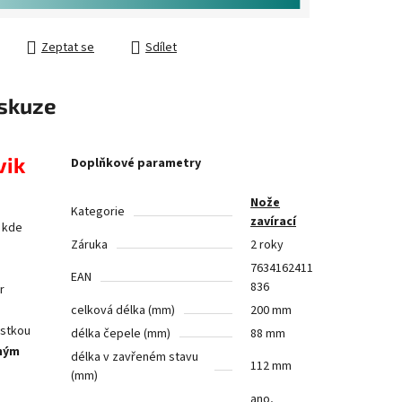
Zeptat se
Sdílet
skuze
vik
Doplňkové parametry
Nože
Kategorie
zavírací
 kde
Záruka
2 roky
7634162411
EAN
836
r
celková délka (mm)
200 mm
istkou
délka čepele (mm)
88 mm
ným
délka v zavřeném stavu
112 mm
(mm)
ano,