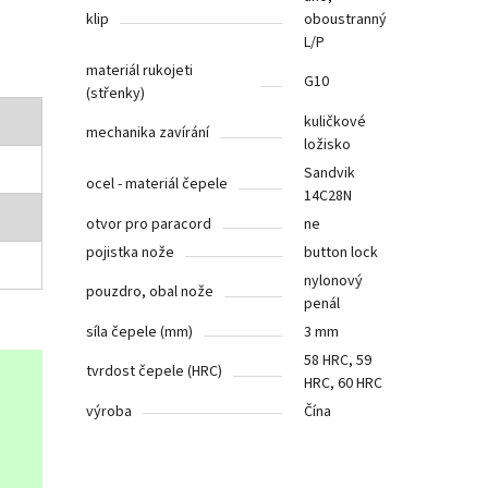
klip
oboustranný
L/P
materiál rukojeti
G10
(střenky)
kuličkové
mechanika zavírání
ložisko
Sandvik
ocel - materiál čepele
14C28N
otvor pro paracord
ne
pojistka nože
button lock
nylonový
pouzdro, obal nože
penál
síla čepele (mm)
3 mm
58 HRC, 59
tvrdost čepele (HRC)
HRC, 60 HRC
výroba
Čína