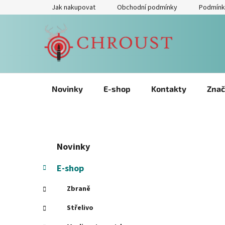
Přejít
Jak nakupovat
Obchodní podmínky
Podmínk
na
obsah
Novinky
E-shop
Kontakty
Znač
P
Přeskočit
K
Novinky
kategorie
a
o
t
s
E-shop
e
t
g
Zbraně
r
o
a
r
Střelivo
i
n