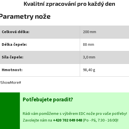
Kvalitní zpracování pro každý den
Parametry nože
Celková délka:
200 mm
Délka čepele:
88 mm
Síla čepele:
3,0 mm
Hmotnost:
98,40 g
#ShowMore#
Potřebujete poradit?
Rádi vám pomůžeme s výběrem EDC nože pro vaše potřeby!
Zavolejte nám na
+420 702 049 048
(Po - Pá, 7:30 - 16:00)!