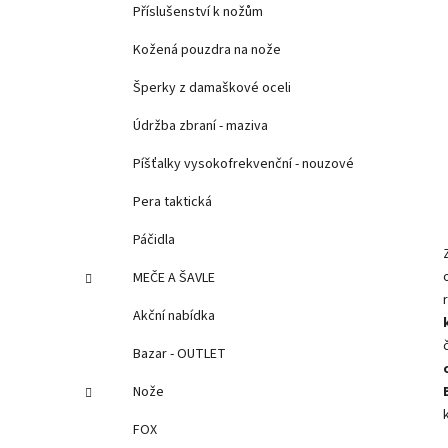
Příslušenství k nožům
Kožená pouzdra na nože
Šperky z damaškové oceli
Údržba zbraní - maziva
Píšťalky vysokofrekvenční - nouzové
Pera taktická
Páčidla
MEČE A ŠAVLE
Akční nabídka
Bazar - OUTLET
Nože
FOX