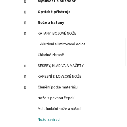
Myslivost a outdoor
e
n
í
Optické přístroje
p
Nože a katany
a
n
KATANY, BOJOVÉ NOŽE
e
Exkluzivní a limitované edice
l
Chladné zbraně
SEKERY, KLADIVA A MAČETY
KAPESNÍ & LOVECKÉ NOŽE
Členění podle materiálu
Nože s pevnou čepelí
Multifunkční nože a nářadí
Nože zavírací