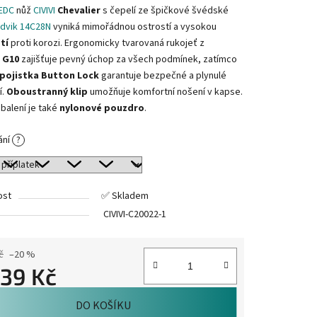
EDC
nůž
CIVIVI
Chevalier
s čepelí ze špičkové švédské
ndvik 14C28N
vyniká mimořádnou ostrostí a vysokou
tí
proti korozi. Ergonomicky tvarovaná rukojeť z
 G10
zajišťuje pevný úchop za všech podmínek, zatímco
pojistka Button Lock
garantuje bezpečné a plynulé
í.
Oboustranný klip
umožňuje komfortní nošení v kapse.
balení je také
nylonové pouzdro
.
ání
?
ost
✅ Skladem
CIVIVI-C20022-1
č
–20 %
239 Kč
cena:
DO KOŠÍKU