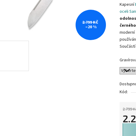
Kapesní
oceli Sa
odolnos
2.799 KČ
černého
–20 %
moderní
používán
Součástí 
Gravírov
Dostupn
Kód:
2.799 K
2.
Měrná 