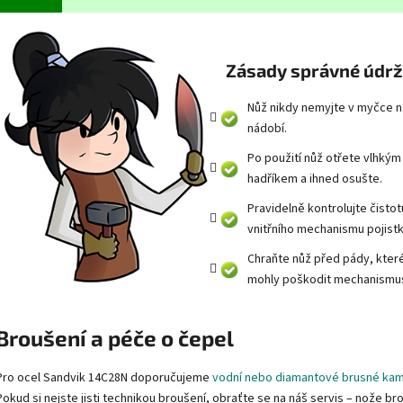
Zásady správné údr
Nůž nikdy nemyjte v myčce n
nádobí.
Po použití nůž otřete vlhkým
hadříkem a ihned osušte.
Pravidelně kontrolujte čistot
vnitřního mechanismu pojistk
Chraňte nůž před pády, kter
mohly poškodit mechanismu
Broušení a péče o čepel
Pro ocel Sandvik 14C28N doporučujeme
vodní nebo diamantové brusné ka
Pokud si nejste jisti technikou broušení, obraťte se na náš servis – nože b