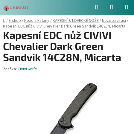
Přejít
Hledat
NÁKUPN
na
obsah
KOŠÍK
Domů
/
E-shop
/
Nože a katany
/
KAPESNÍ & LOVECKÉ NOŽE
/
Nože zavírací
/
Kapesní EDC nůž CIVIVI Chevalier Dark Green Sandvik 14C28N, Micarta
Kapesní EDC nůž CIVIVI
Chevalier Dark Green
Sandvik 14C28N, Micarta
Značka:
CIVIVI Knife