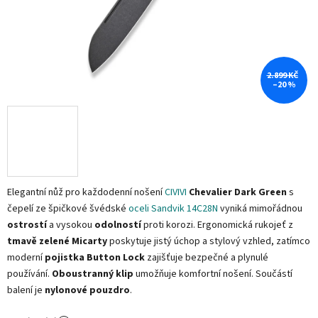
2.899 KČ
–20 %
Elegantní nůž pro každodenní nošení
CIVIVI
Chevalier Dark Green
s
čepelí ze špičkové švédské
oceli Sandvik 14C28N
vyniká mimořádnou
ostrostí
a vysokou
odolností
proti korozi. Ergonomická rukojeť z
tmavě zelené Micarty
poskytuje jistý úchop a stylový vzhled, zatímco
moderní
pojistka Button Lock
zajišťuje bezpečné a plynulé
používání.
Oboustranný klip
umožňuje komfortní nošení. Součástí
balení je
nylonové pouzdro
.