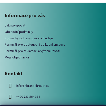
Z
á
Informace pro vás
p
a
Jak nakupovat
t
Obchodní podmínky
í
Podmínky ochrany osobních údajů
Formulář pro odstoupení od kupní smlouvy
Formulář pro reklamaci a výměnu zboží
Moje objednávka
Kontakt
info
@
zbranechroust.cz
+420 731 564 334