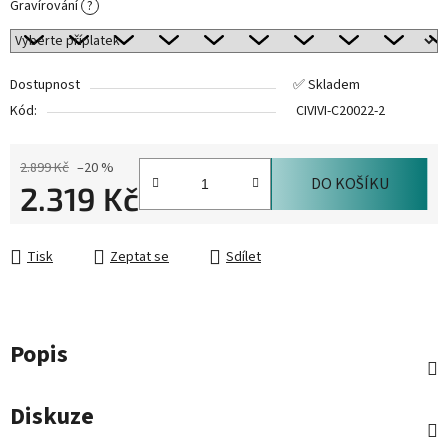
Gravírování
?
Dostupnost
✅ Skladem
Kód:
CIVIVI-C20022-2
2.899 Kč
–20 %
DO KOŠÍKU
2.319 Kč
Měrná cena:
Tisk
Zeptat se
Sdílet
Popis
Diskuze