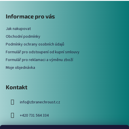
Z
á
Informace pro vás
p
a
Jak nakupovat
t
Obchodní podmínky
í
Podmínky ochrany osobních údajů
Formulář pro odstoupení od kupní smlouvy
Formulář pro reklamaci a výměnu zboží
Moje objednávka
Kontakt
info
@
zbranechroust.cz
+420 731 564 334