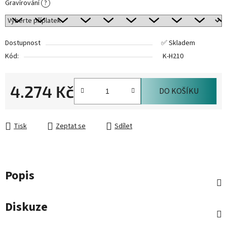
Gravírování
?
Dostupnost
✅ Skladem
Kód:
K-H210
4.274 Kč
DO KOŠÍKU
Měrná cena:
Tisk
Zeptat se
Sdílet
Popis
Diskuze