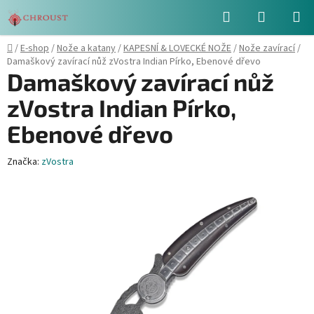
Přejít
Hledat
NÁKUPN
na
obsah
KOŠÍK
Domů
/
E-shop
/
Nože a katany
/
KAPESNÍ & LOVECKÉ NOŽE
/
Nože zavírací
/
Damaškový zavírací nůž zVostra Indian Pírko, Ebenové dřevo
Damaškový zavírací nůž
zVostra Indian Pírko,
Ebenové dřevo
Značka:
zVostra