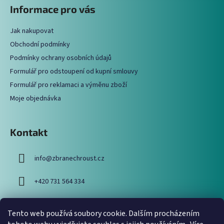
á
Informace pro vás
p
a
Jak nakupovat
t
Obchodní podmínky
í
Podmínky ochrany osobních údajů
Formulář pro odstoupení od kupní smlouvy
Formulář pro reklamaci a výměnu zboží
Moje objednávka
Kontakt
info
@
zbranechroust.cz
+420 731 564 334
Tento web používá soubory cookie. Dalším procházením