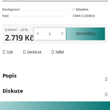
Dostupnost
✅ Skladem
Kód:
CIVIVI-C22036-6
3.399 Kč
–20 %
DO KOŠÍKU
2.719 Kč
Měrná cena:
Tisk
Zeptat se
Sdílet
Popis
Diskuze
Z