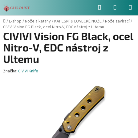
Přejít
Hledat
NÁKUPN
na
obsah
KOŠÍK
Domů
/
E-shop
/
Nože a katany
/
KAPESNÍ & LOVECKÉ NOŽE
/
Nože zavírací
/
CIVIVI Vision FG Black, ocel Nitro-V, EDC nástroj z Ultemu
CIVIVI Vision FG Black, ocel
Nitro-V, EDC nástroj z
Ultemu
Značka:
CIVIVI Knife