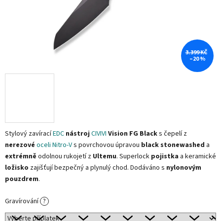
3.399 KČ
–20 %
Stylový zavírací
EDC
nástroj
CIVIVI
Vision FG Black
s čepelí z
nerezové
oceli Nitro-V
s povrchovou úpravou
black stonewashed
a
extrémně
odolnou rukojetí z
Ultemu
. Superlock
pojistka
a keramické
ložisko
zajišťují bezpečný a plynulý chod. Dodáváno s
nylonovým
pouzdrem
.
Gravírování
?