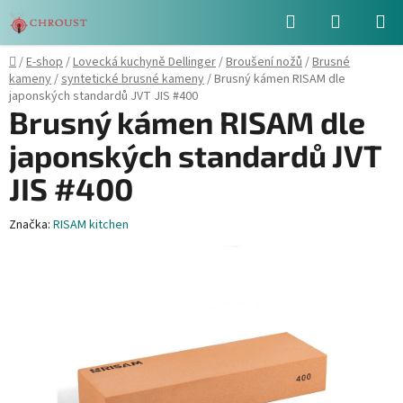
Přejít
Hledat
NÁKUPN
na
obsah
KOŠÍK
Domů
/
E-shop
/
Lovecká kuchyně Dellinger
/
Broušení nožů
/
Brusné
kameny
/
syntetické brusné kameny
/
Brusný kámen RISAM dle
japonských standardů JVT JIS #400
Brusný kámen RISAM dle
japonských standardů JVT
JIS #400
Značka:
RISAM kitchen