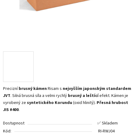
Precizní
brusný kámen
Risam s
nejvyšším japonským standardem
JVT
. Silná brusná síla a velmi rychlý
brusný a leštící
efekt. Kámen je
vyrobený ze
syntetického Korundu
(oxid hlinitý).
Přesná hrubost
JIS #400
.
Dostupnost
✅ Skladem
Kód:
RI-RWJ04