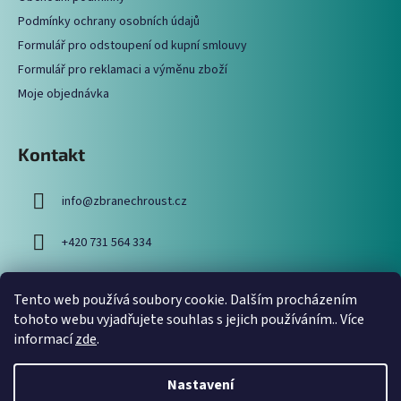
í
Podmínky ochrany osobních údajů
Formulář pro odstoupení od kupní smlouvy
Formulář pro reklamaci a výměnu zboží
Moje objednávka
Kontakt
info
@
zbranechroust.cz
+420 731 564 334
Tento web používá soubory cookie. Dalším procházením
Vyhledávání
tohoto webu vyjadřujete souhlas s jejich používáním.. Více
informací
zde
.
HLEDAT
Nastavení