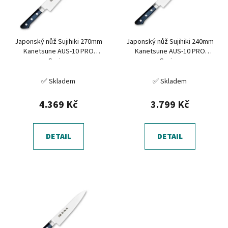
s
u
p
k
r
t
Japonský nůž Sujihiki 270mm
Japonský nůž Sujihiki 240mm
o
ů
Kanetsune AUS-10 PRO
Kanetsune AUS-10 PRO
d
Series
Series
u
✅ Skladem
✅ Skladem
k
t
4.369 Kč
3.799 Kč
ů
DETAIL
DETAIL