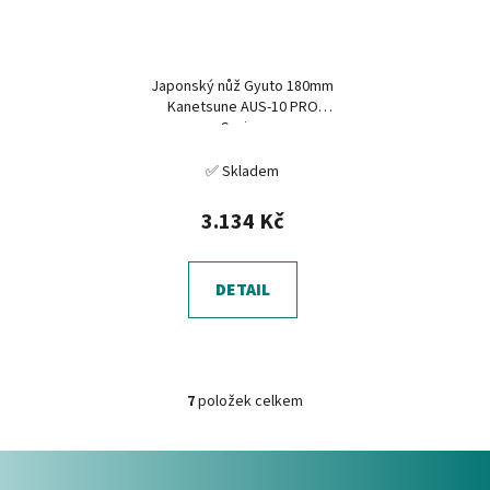
Japonský nůž Gyuto 180mm
Kanetsune AUS-10 PRO
Series
✅ Skladem
3.134 Kč
DETAIL
7
položek celkem
O
v
Z
l
á