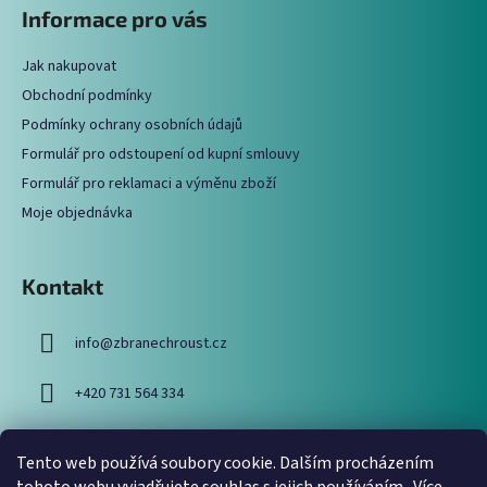
á
Informace pro vás
d
p
a
a
c
Jak nakupovat
t
í
Obchodní podmínky
í
p
Podmínky ochrany osobních údajů
r
Formulář pro odstoupení od kupní smlouvy
v
Formulář pro reklamaci a výměnu zboží
k
y
Moje objednávka
v
ý
p
Kontakt
i
s
info
@
zbranechroust.cz
u
+420 731 564 334
Tento web používá soubory cookie. Dalším procházením
Vyhledávání