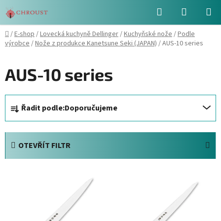
Přejít
Hledat
NÁKUPN
na
obsah
KOŠÍK
Domů
/
E-shop
/
Lovecká kuchyně Dellinger
/
Kuchyňské nože
/
Podle
výrobce
/
Nože z produkce Kanetsune Seki (JAPAN)
/
AUS-10 series
AUS-10 series
Ř
Řadit podle:
Doporučujeme
a
z
e
OTEVŘÍT FILTR
n
í
V
p
ý
r
p
o
i
d