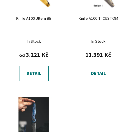
p
k
r
t
Knife A100 Ultem BB
Knife A100 TI CUSTOM
o
ů
d
u
In Stock
In Stock
k
t
3.221 Kč
11.391 Kč
od
ů
DETAIL
DETAIL