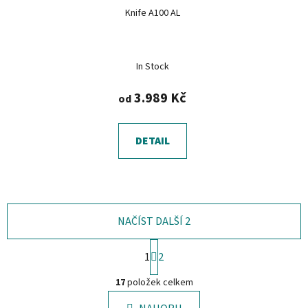
Knife A100 AL
In Stock
3.989 Kč
od
DETAIL
NAČÍST DALŠÍ 2
S
1
2
t
O
r
17
položek celkem
á
v
n
l