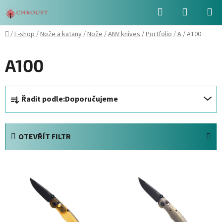
Přejít
Hledat
NÁKUPN
na
obsah
KOŠÍK
Domů
/
E-shop
/
Nože a katany
/
Nože
/
ANV knives
/
Portfolio
/
A
/
A100
A100
Ř
Řadit podle:
Doporučujeme
a
z
e
OTEVŘÍT FILTR
n
í
V
p
ý
r
p
o
i
d
s
u