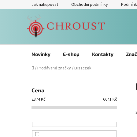
Přejít
Jak nakupovat
Obchodní podmínky
Podmínk
na
obsah
Novinky
E-shop
Kontakty
Znač
Domů
/
Prodávané značky
/
Luszczek
P
o
Cena
s
2374
Kč
6641
Kč
t
r
a
n
n