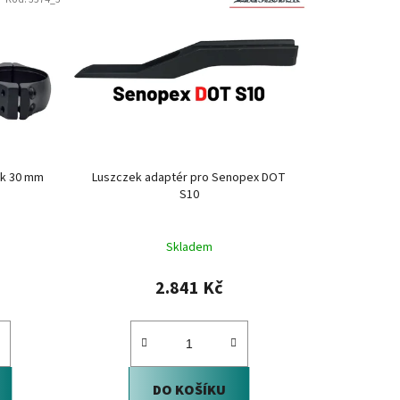
n
í
p
r
o
d
u
k
ek 30 mm
Luszczek adaptér pro Senopex DOT
t
S10
ů
Skladem
2.841 Kč
DO KOŠÍKU