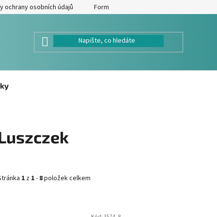
y ochrany osobních údajů
Formulář pro odstoupení od kupní smlouv
ky
Luszczek
Stránka
1
z
1
-
8
položek celkem
V
Kód:
3574_8