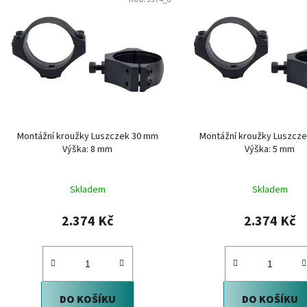
ý
p
i
s
p
r
o
d
Montážní kroužky Luszczek 30 mm
Montážní kroužky Luszcz
u
Výška: 8 mm
Výška: 5 mm
k
t
Skladem
Skladem
ů
2.374 Kč
2.374 Kč
DO KOŠÍKU
DO KOŠÍKU