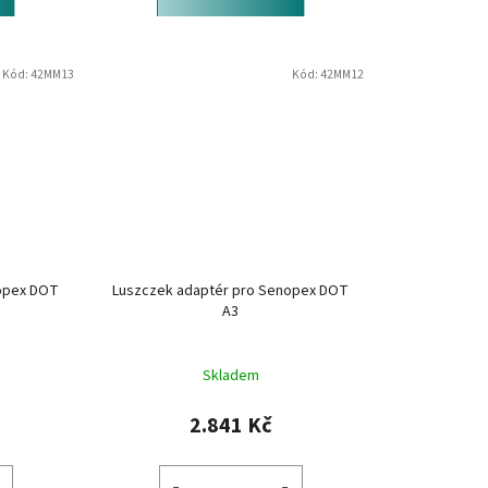
Kód:
42MM13
Kód:
42MM12
nopex DOT
Luszczek adaptér pro Senopex DOT
A3
Skladem
2.841 Kč