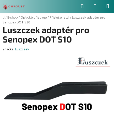
Přejít
Hledat
NÁKUPN
na
obsah
KOŠÍK
Domů
/
E-shop
/
Optické přístroje
/
Příslušenství
/
Luszczek adaptér pro
Senopex DOT S10
Luszczek adaptér pro
Senopex DOT S10
Značka:
Luszczek