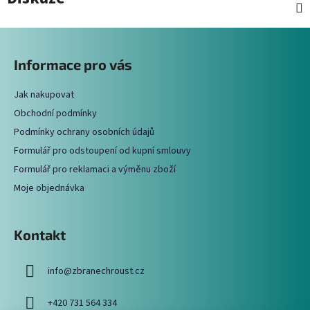
Z
á
Informace pro vás
p
a
Jak nakupovat
t
Obchodní podmínky
í
Podmínky ochrany osobních údajů
Formulář pro odstoupení od kupní smlouvy
Formulář pro reklamaci a výměnu zboží
Moje objednávka
Kontakt
info
@
zbranechroust.cz
+420 731 564 334