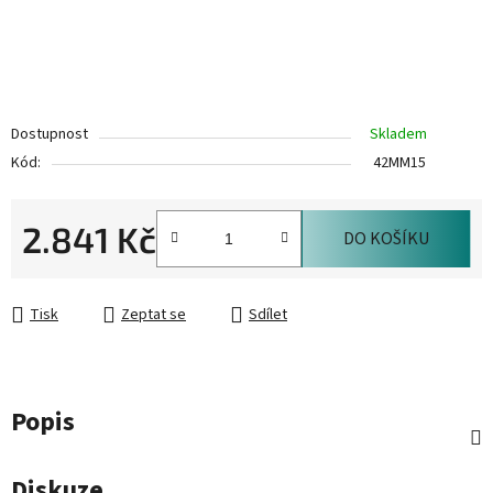
Dostupnost
Skladem
Kód:
42MM15
2.841 Kč
DO KOŠÍKU
Měrná cena:
Tisk
Zeptat se
Sdílet
Popis
Diskuze