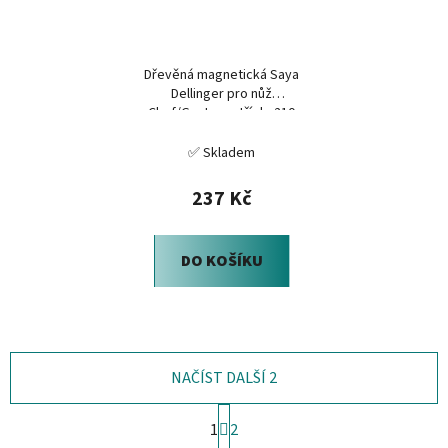
Dřevěná magnetická Saya
Dellinger pro nůž
Chef/Gyuto, ostří do 210
mm, šikmý bolster
✅ Skladem
237 Kč
DO KOŠÍKU
NAČÍST DALŠÍ 2
S
1
2
t