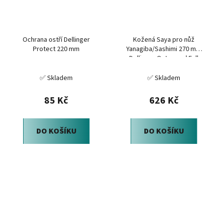
Ochrana ostří Dellinger
Kožená Saya pro nůž
Protect 220 mm
Yanagiba/Sashimi 270 mm
Dellinger Octagonal Full
Damascus
✅ Skladem
✅ Skladem
85 Kč
626 Kč
DO KOŠÍKU
DO KOŠÍKU