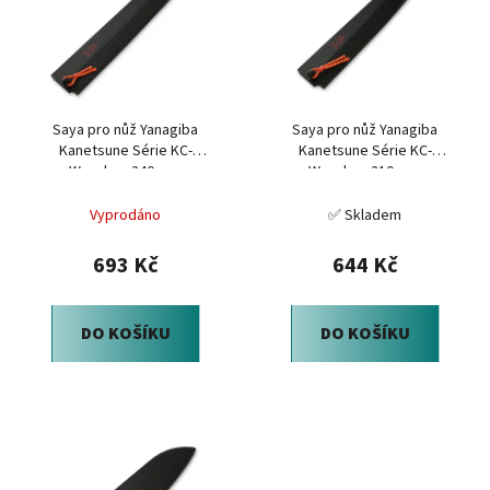
o
i
d
s
u
p
k
r
t
Saya pro nůž Yanagiba
Saya pro nůž Yanagiba
o
ů
Kanetsune Série KC-
Kanetsune Série KC-
d
Wooden, 240 mm
Wooden, 210 mm
u
Vyprodáno
✅ Skladem
k
t
693 Kč
644 Kč
ů
DO KOŠÍKU
DO KOŠÍKU