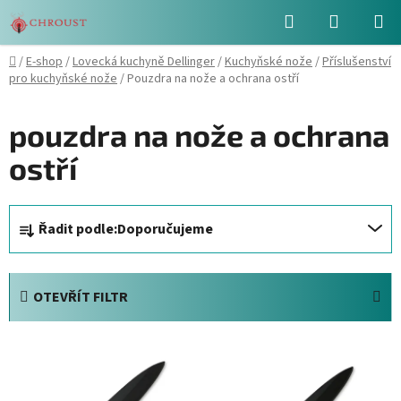
Přejít
Hledat
NÁKUPN
na
obsah
KOŠÍK
Domů
/
E-shop
/
Lovecká kuchyně Dellinger
/
Kuchyňské nože
/
Příslušenství
pro kuchyňské nože
/
Pouzdra na nože a ochrana ostří
pouzdra na nože a ochrana
ostří
Ř
Řadit podle:
Doporučujeme
a
z
e
OTEVŘÍT FILTR
n
í
V
p
ý
r
p