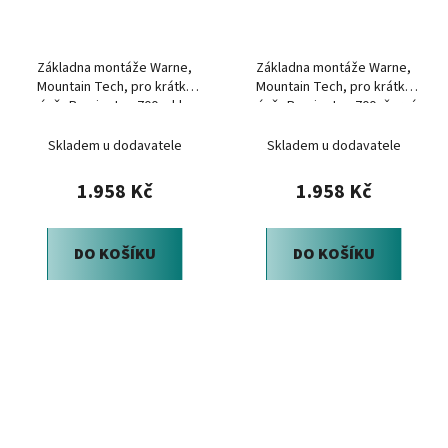
Základna montáže Warne,
Základna montáže Warne,
Mountain Tech, pro krátký
Mountain Tech, pro krátký
závěr Remington 700, sklon
závěr Remington 700, černá
20 MOA, černá
Skladem u dodavatele
Skladem u dodavatele
1.958 Kč
1.958 Kč
DO KOŠÍKU
DO KOŠÍKU