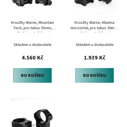
s
r
p
o
r
d
Kroužky Warne, Mountain
Kroužky Warne, Maxima
o
u
Tech, pro tubus 35mm,
Horizontal, pro tubus 30mm,
d
k
střední, matně černé
nízké, matně černé
u
t
Skladem u dodavatele
Skladem u dodavatele
k
ů
t
4.560 Kč
1.939 Kč
ů
DO KOŠÍKU
DO KOŠÍKU