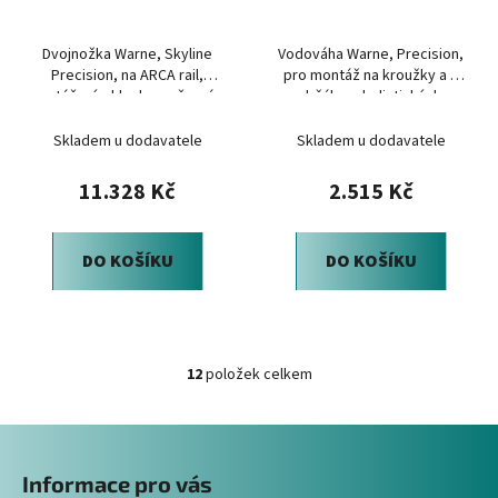
Dvojnožka Warne, Skyline
Vodováha Warne, Precision,
Precision, na ARCA rail,
pro montáž na kroužky a s
natáčení s kloubem, černá
držákem balistických
kartiček
Skladem u dodavatele
Skladem u dodavatele
11.328 Kč
2.515 Kč
DO KOŠÍKU
DO KOŠÍKU
12
položek celkem
O
v
Z
l
á
á
Informace pro vás
d
p