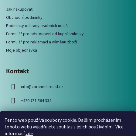
a
a
c
Jak nakupovat
t
í
Obchodní podmínky
í
p
Podmínky ochrany osobních údajů
r
Formulář pro odstoupení od kupní smlouvy
v
Formulář pro reklamaci a výměnu zboží
k
y
Moje objednávka
v
ý
p
Kontakt
i
s
info
@
zbranechroust.cz
u
+420 731 564 334
Tento web používá soubory cookie. Dalším procházením
Vyhledávání
tohoto webu vyjadřujete souhlas s jejich používáním.. Více
informací
zde
.