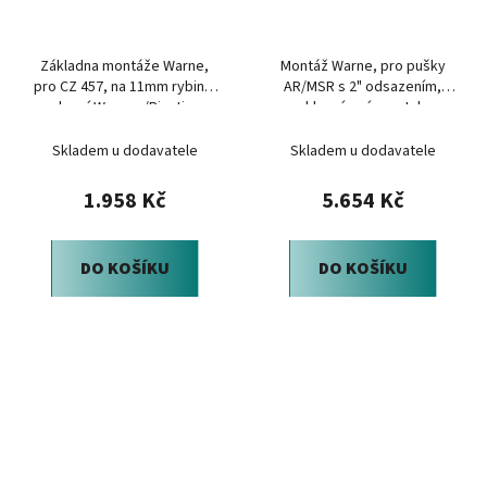
Základna montáže Warne,
Montáž Warne, pro pušky
pro CZ 457, na 11mm rybinu,
AR/MSR s 2" odsazením,
rozhraní Weaver/Picatinny,
rychloupínací, pro tubus
černá
30mm, Dark Earth
Skladem u dodavatele
Skladem u dodavatele
1.958 Kč
5.654 Kč
DO KOŠÍKU
DO KOŠÍKU