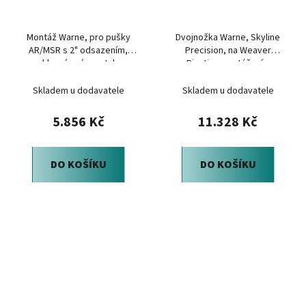
Montáž Warne, pro pušky
Dvojnožka Warne, Skyline
AR/MSR s 2" odsazením,
Precision, na Weaver
rychloupínací, pro tubus
Picatinny, natáčení s
34mm, matně černá
kloubem, černá
Skladem u dodavatele
Skladem u dodavatele
5.856 Kč
11.328 Kč
DO KOŠÍKU
DO KOŠÍKU