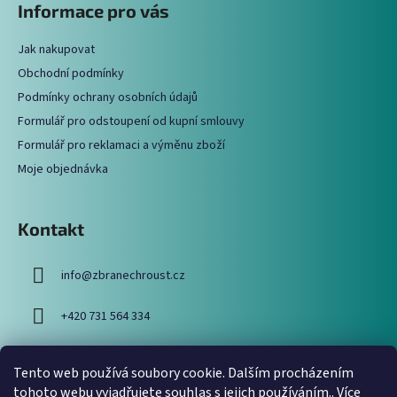
Informace pro vás
d
p
a
a
c
Jak nakupovat
t
í
Obchodní podmínky
í
p
Podmínky ochrany osobních údajů
r
Formulář pro odstoupení od kupní smlouvy
v
Formulář pro reklamaci a výměnu zboží
k
y
Moje objednávka
v
ý
p
Kontakt
i
s
info
@
zbranechroust.cz
u
+420 731 564 334
Tento web používá soubory cookie. Dalším procházením
Vyhledávání
tohoto webu vyjadřujete souhlas s jejich používáním.. Více