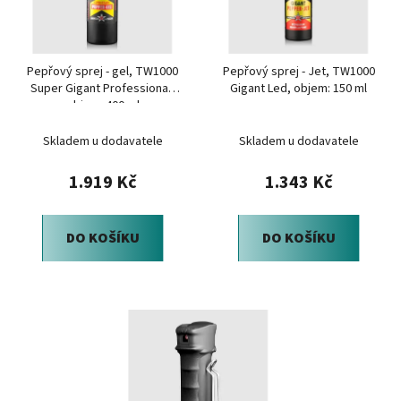
s
r
p
o
r
d
Pepřový sprej - gel, TW1000
Pepřový sprej - Jet, TW1000
o
u
Super Gigant Professional,
Gigant Led, objem: 150 ml
d
k
objem: 400 ml
u
t
Skladem u dodavatele
Skladem u dodavatele
k
ů
t
1.919 Kč
1.343 Kč
ů
DO KOŠÍKU
DO KOŠÍKU