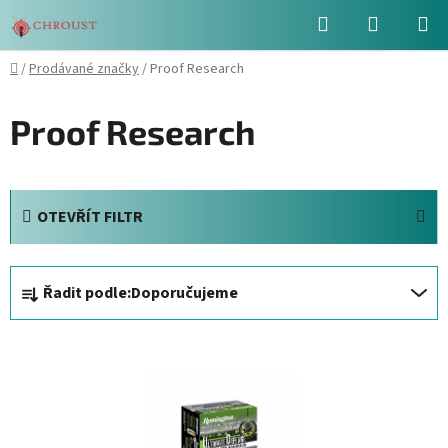
Přejít
Hledat
NÁKUPN
na
obsah
KOŠÍK
Domů
/
Prodávané značky
/
Proof Research
Proof Research
OTEVŘÍT FILTR
Ř
Řadit podle:
Doporučujeme
a
z
V
e
ý
n
p
í
i
p