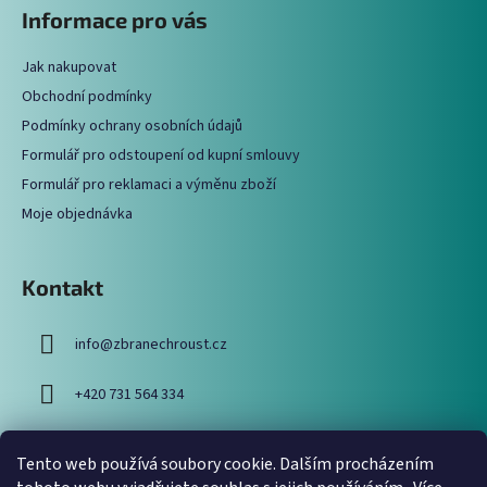
á
Informace pro vás
d
p
a
a
c
Jak nakupovat
t
í
Obchodní podmínky
í
p
Podmínky ochrany osobních údajů
r
Formulář pro odstoupení od kupní smlouvy
v
Formulář pro reklamaci a výměnu zboží
k
y
Moje objednávka
v
ý
p
Kontakt
i
s
info
@
zbranechroust.cz
u
+420 731 564 334
Tento web používá soubory cookie. Dalším procházením