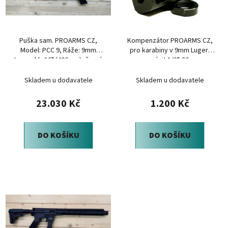
s
r
p
o
r
d
Puška sam. PROARMS CZ,
Kompenzátor PROARMS CZ,
o
u
Model: PCC 9, Ráže: 9mm
pro karabiny v 9mm Luger,
d
k
Luger, hl.: 16" (406mm), černá
závit 1/2"-36
u
t
Skladem u dodavatele
Skladem u dodavatele
k
ů
t
23.030 Kč
1.200 Kč
ů
DO KOŠÍKU
DO KOŠÍKU