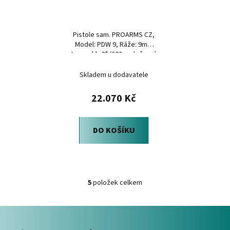
Pistole sam. PROARMS CZ,
Model: PDW 9, Ráže: 9mm
Luger, hl.: 8" (203mm), černá
Skladem u dodavatele
22.070 Kč
DO KOŠÍKU
5
položek celkem
O
v
Z
l
á
á