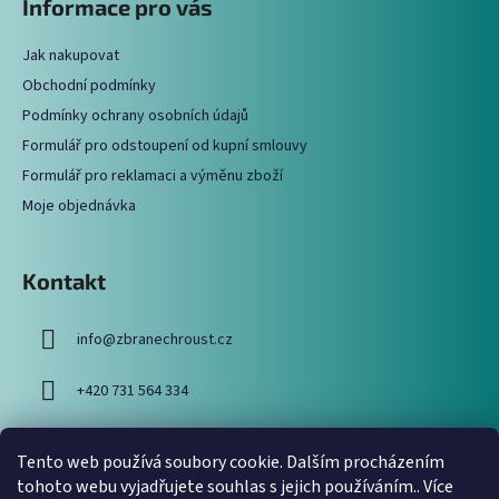
Informace pro vás
d
p
a
a
c
Jak nakupovat
t
í
Obchodní podmínky
í
p
Podmínky ochrany osobních údajů
r
Formulář pro odstoupení od kupní smlouvy
v
Formulář pro reklamaci a výměnu zboží
k
y
Moje objednávka
v
ý
p
Kontakt
i
s
info
@
zbranechroust.cz
u
+420 731 564 334
Tento web používá soubory cookie. Dalším procházením
Vyhledávání
tohoto webu vyjadřujete souhlas s jejich používáním.. Více