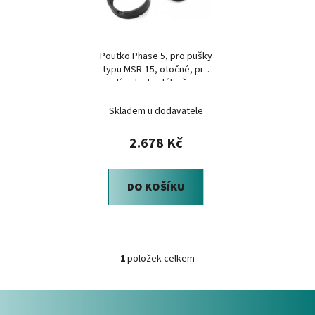
s
r
p
o
r
d
Poutko Phase 5, pro pušky
o
u
typu MSR-15, otočné, pro
d
k
upnutí jednobodého řemene
u
t
Skladem u dodavatele
k
ů
t
2.678 Kč
ů
DO KOŠÍKU
1
položek celkem
O
v
Z
l
á