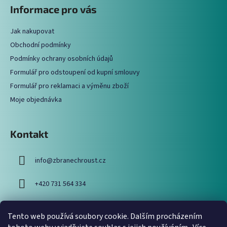
á
Informace pro vás
d
p
a
a
c
Jak nakupovat
t
í
Obchodní podmínky
í
p
Podmínky ochrany osobních údajů
r
Formulář pro odstoupení od kupní smlouvy
v
Formulář pro reklamaci a výměnu zboží
k
y
Moje objednávka
v
ý
p
Kontakt
i
s
info
@
zbranechroust.cz
u
+420 731 564 334
Tento web používá soubory cookie. Dalším procházením