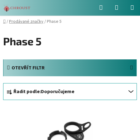
Přejít
Hledat
NÁKUPN
na
obsah
KOŠÍK
Domů
/
Prodávané značky
/
Phase 5
Phase 5
OTEVŘÍT FILTR
Ř
Řadit podle:
Doporučujeme
a
z
V
e
ý
n
p
í
i
p