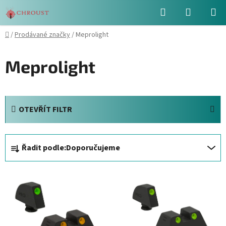
Přejít
Hledat
NÁKUPN
na
obsah
KOŠÍK
Domů
/
Prodávané značky
/
Meprolight
Meprolight
OTEVŘÍT FILTR
Ř
Řadit podle:
Doporučujeme
a
z
V
e
ý
n
p
í
i
p