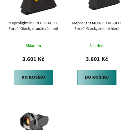
s
r
p
o
r
d
Meprolight MEPRO TRU-DOT
Meprolight MEPRO TRU-DOT
o
u
Zbraň: Glock, oranžové hledí
Zbraň: Glock, zelené hledí
d
k
u
t
Skladem
Skladem
k
ů
t
3.601 Kč
3.601 Kč
ů
DO KOŠÍKU
DO KOŠÍKU