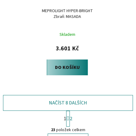
MEPROLIGHT HYPER-BRIGHT
Zbraň: MASADA
Skladem
3.601 Kč
DO KOŠÍKU
NAČÍST 8 DALŠÍCH
S
1
2
t
O
r
23
položek celkem
á
v