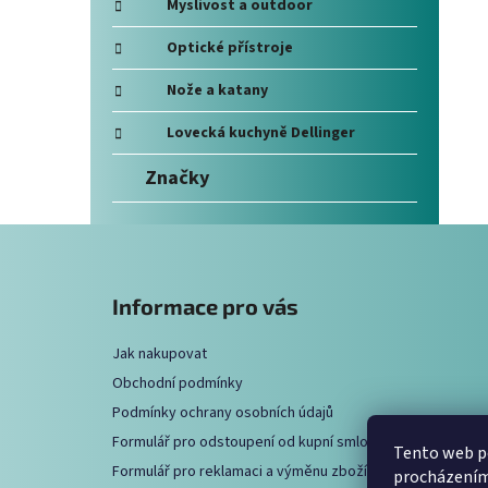
e
Myslivost a outdoor
Optické přístroje
Nože a katany
Lovecká kuchyně Dellinger
Značky
Z
á
Informace pro vás
p
a
Jak nakupovat
t
Obchodní podmínky
í
Podmínky ochrany osobních údajů
Formulář pro odstoupení od kupní smlouvy
Tento web po
Formulář pro reklamaci a výměnu zboží
procházením 