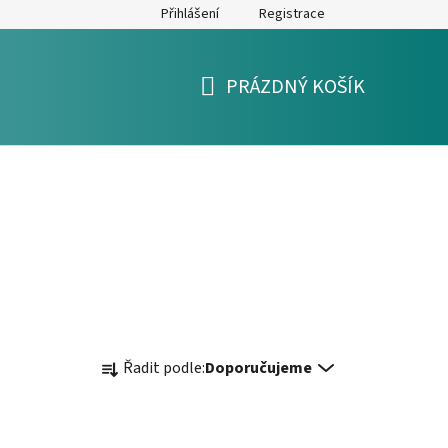
Přihlášení
Registrace
y
Formulář pro reklamaci a výměnu zboží
Moje objednávka
PRÁZDNÝ KOŠÍK
NÁKUPNÍ
KOŠÍK
Ř
Řadit podle:
Doporučujeme
a
z
e