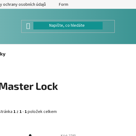
y ochrany osobních údajů
Formulář pro odstoupení od kupní smlouv
ky
Master Lock
Stránka
1
z
1
-
1
položek celkem
V
Kód:
2760