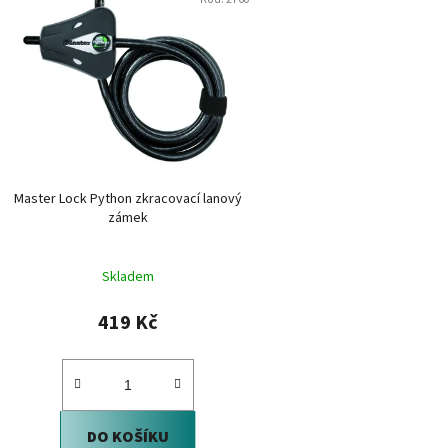
ý
p
i
s
p
r
o
d
Master Lock Python zkracovací lanový
u
zámek
k
t
Skladem
ů
419 Kč
DO KOŠÍKU