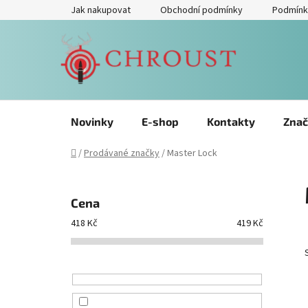
Přejít
Jak nakupovat
Obchodní podmínky
Podmínk
na
obsah
Novinky
E-shop
Kontakty
Znač
Domů
/
Prodávané značky
/
Master Lock
P
o
Cena
s
418
Kč
419
Kč
t
r
a
n
n