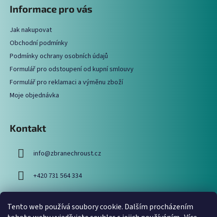
á
Informace pro vás
d
p
a
a
c
Jak nakupovat
t
í
Obchodní podmínky
í
p
Podmínky ochrany osobních údajů
r
Formulář pro odstoupení od kupní smlouvy
v
Formulář pro reklamaci a výměnu zboží
k
y
Moje objednávka
v
ý
p
Kontakt
i
s
info
@
zbranechroust.cz
u
+420 731 564 334
Tento web používá soubory cookie. Dalším procházením