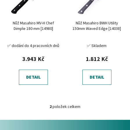
s
r
p
o
r
d
Nůž Masahiro MV-H Chef
Nůž Masahiro BWH Utility
o
u
Dimple 180 mm [14980]
150mm Waved Edge [14038]
d
k
u
t
✅ dodání do 4 pracovních dnů
✅ Skladem
k
ů
t
3.943 Kč
1.812 Kč
ů
DETAIL
DETAIL
2
položek celkem
O
v
Z
l
á