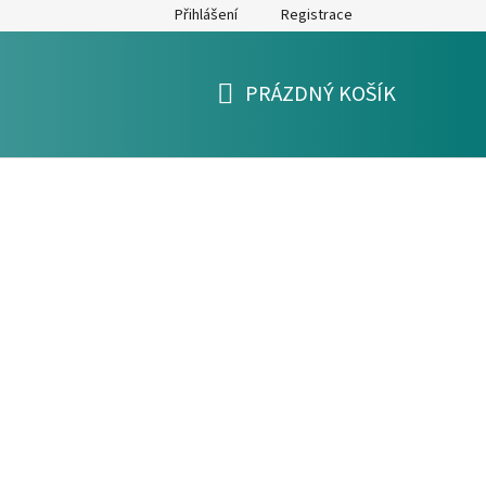
Přihlášení
Registrace
y
Formulář pro reklamaci a výměnu zboží
Moje objednávka
PRÁZDNÝ KOŠÍK
NÁKUPNÍ
KOŠÍK