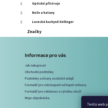
í
Optické přístroje
p
Nože a katany
a
n
Lovecká kuchyně Dellinger
e
Značky
l
Z
á
Informace pro vás
p
a
Jak nakupovat
t
Obchodní podmínky
í
Podmínky ochrany osobních údajů
Formulář pro odstoupení od kupní smlouvy
Formulář pro reklamaci a výměnu zboží
Moje objednávka
Tento web po