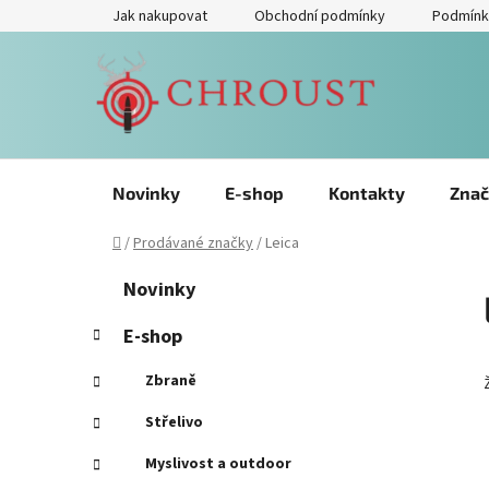
Přejít
Jak nakupovat
Obchodní podmínky
Podmínk
na
obsah
Novinky
E-shop
Kontakty
Znač
Domů
/
Prodávané značky
/
Leica
P
Přeskočit
K
Novinky
kategorie
a
o
t
s
E-shop
e
t
g
Zbraně
r
o
a
r
Střelivo
i
n
Myslivost a outdoor
e
n