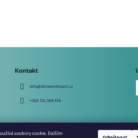
Kontakt
info
@
zbranechroust.cz
+420 731 564 334
užívá soubory cookie. Dalším
Odmítnout