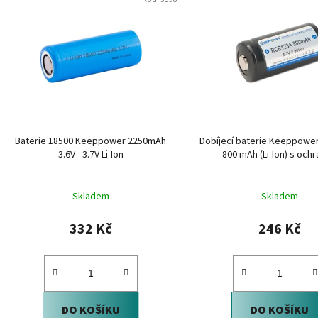
ý
p
i
s
p
r
o
d
Baterie 18500 Keeppower 2250mAh
Dobíjecí baterie Keeppowe
u
3.6V - 3.7V Li-Ion
800 mAh (Li-Ion) s och
k
t
Skladem
Skladem
ů
332 Kč
246 Kč
DO KOŠÍKU
DO KOŠÍKU