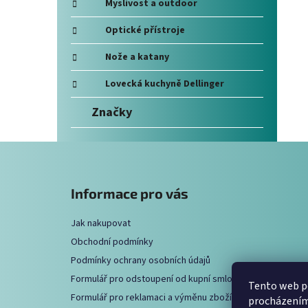
e
Myslivost a outdoor
Optické přístroje
Nože a katany
Lovecká kuchyně Dellinger
Značky
Z
á
Informace pro vás
p
a
Jak nakupovat
t
Obchodní podmínky
í
Podmínky ochrany osobních údajů
Formulář pro odstoupení od kupní smlouvy
Tento web po
Formulář pro reklamaci a výměnu zboží
procházením 