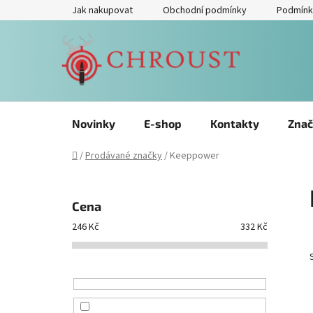
Přejít
Jak nakupovat
Obchodní podmínky
Podmínk
na
obsah
Novinky
E-shop
Kontakty
Znač
Domů
/
Prodávané značky
/
Keeppower
P
o
Cena
s
246
Kč
332
Kč
t
r
a
n
n