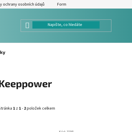
y ochrany osobních údajů
Formulář pro odstoupení od kupní smlouv
ky
Keeppower
Stránka
1
z
1
-
2
položek celkem
V
Kód:
3598