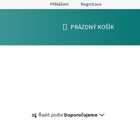
Přihlášení
Registrace
y
Formulář pro reklamaci a výměnu zboží
Moje objednávka
PRÁZDNÝ KOŠÍK
NÁKUPNÍ
KOŠÍK
Ř
Řadit podle:
Doporučujeme
a
z
e