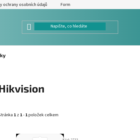
y ochrany osobních údajů
Formulář pro odstoupení od kupní smlouv
ky
Hikvision
Stránka
1
z
1
-
1
položek celkem
V
Kód:
2733