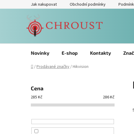
Přejít
Jak nakupovat
Obchodní podmínky
Podmínk
na
obsah
Novinky
E-shop
Kontakty
Znač
Domů
/
Prodávané značky
/
Hikvision
P
o
Cena
s
285
Kč
286
Kč
t
r
a
n
n