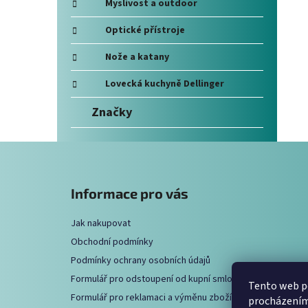
e
Myslivost a outdoor
Optické přístroje
Nože a katany
Lovecká kuchyně Dellinger
Značky
Z
á
Informace pro vás
p
a
Jak nakupovat
t
Obchodní podmínky
í
Podmínky ochrany osobních údajů
Formulář pro odstoupení od kupní smlouvy
Tento web po
Formulář pro reklamaci a výměnu zboží
procházením 