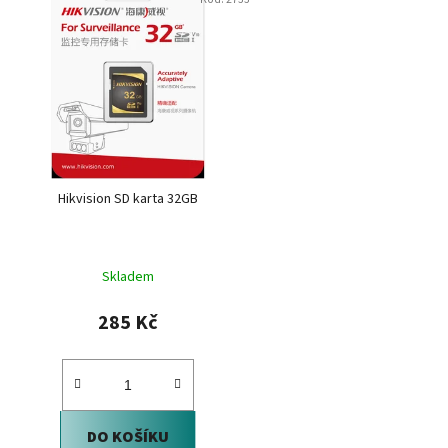
ý
p
i
s
p
r
o
d
Hikvision SD karta 32GB
u
k
t
Skladem
ů
285 Kč
DO KOŠÍKU