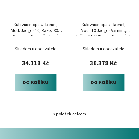
s
r
p
o
r
d
Kulovnice opak. Haenel,
Kulovnice opak. Haenel,
o
u
Mod.:Jaeger 10, Ráže: .308
Mod.: 10 Jaeger Varmint,
d
k
Win., hl.: 56cm, ořechová
Ráže: 6,5 CRD, hl.: 56cm, závit
u
t
pažba
Skladem u dodavatele
Skladem u dodavatele
k
ů
t
34.118 Kč
36.378 Kč
ů
DO KOŠÍKU
DO KOŠÍKU
2
položek celkem
O
v
Z
l
á