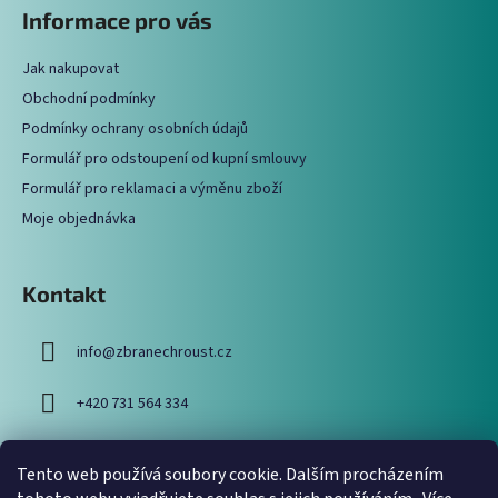
á
Informace pro vás
d
p
a
a
c
Jak nakupovat
t
í
Obchodní podmínky
í
p
Podmínky ochrany osobních údajů
r
Formulář pro odstoupení od kupní smlouvy
v
Formulář pro reklamaci a výměnu zboží
k
y
Moje objednávka
v
ý
p
Kontakt
i
s
info
@
zbranechroust.cz
u
+420 731 564 334
Tento web používá soubory cookie. Dalším procházením