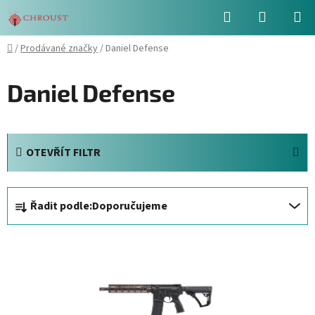
Přejít
Hledat
NÁKUPN
na
obsah
KOŠÍK
Domů
/
Prodávané značky
/
Daniel Defense
Daniel Defense
OTEVŘÍT FILTR
Ř
Řadit podle:
Doporučujeme
a
z
V
e
ý
n
p
í
i
p