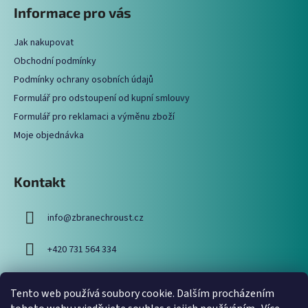
á
Informace pro vás
d
p
a
a
c
Jak nakupovat
t
í
Obchodní podmínky
í
p
Podmínky ochrany osobních údajů
r
Formulář pro odstoupení od kupní smlouvy
v
Formulář pro reklamaci a výměnu zboží
k
y
Moje objednávka
v
ý
p
Kontakt
i
s
info
@
zbranechroust.cz
u
+420 731 564 334
Tento web používá soubory cookie. Dalším procházením