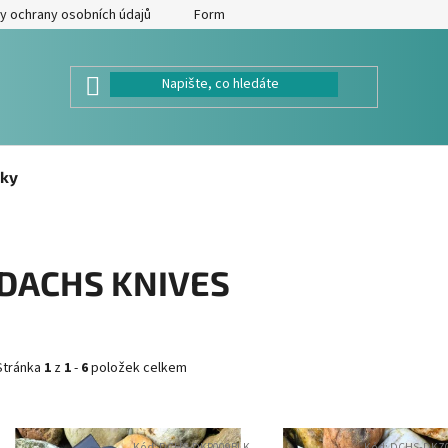
y ochrany osobních údajů
Formulář pro odstoupení od kupní smlouv
ky
DACHS KNIVES
Stránka
1
z
1
-
6
položek celkem
V
Kód:
DCHS-DKP009BLK
Kód:
DCHS-DKZ