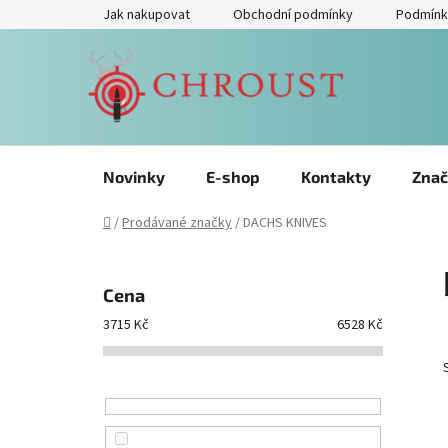
Přejít
Jak nakupovat
Obchodní podmínky
Podmínk
na
obsah
Novinky
E-shop
Kontakty
Znač
Domů
/
Prodávané značky
/
DACHS KNIVES
P
o
Cena
s
3715
Kč
6528
Kč
t
r
a
n
n