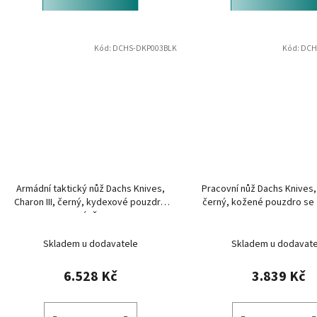
Kód:
DCHS-DKP003BLK
Kód:
DCH
Armádní taktický nůž Dachs Knives,
Pracovní nůž Dachs Knives,
Charon III, černý, kydexové pouzdro
černý, kožené pouzdro se
se závěsem
Skladem u dodavatele
Skladem u dodavate
6.528 Kč
3.839 Kč