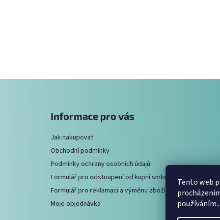
Z
á
Informace pro vás
p
a
Jak nakupovat
t
Obchodní podmínky
í
Podmínky ochrany osobních údajů
Formulář pro odstoupení od kupní smlouvy
Tento web po
Formulář pro reklamaci a výměnu zboží
procházením 
používáním..
Moje objednávka