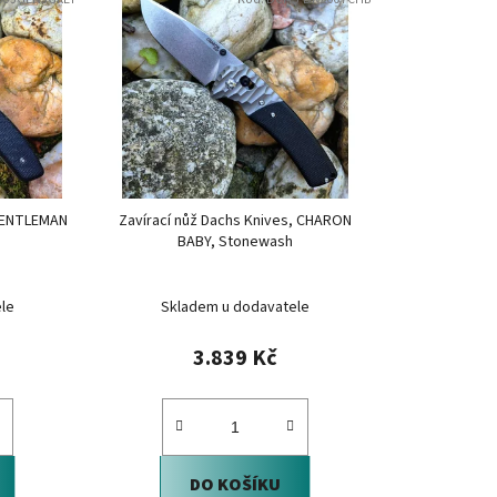
n
í
p
r
o
d
u
k
 GENTLEMAN
Zavírací nůž Dachs Knives, CHARON
t
BABY, Stonewash
ů
le
Skladem u dodavatele
3.839 Kč
DO KOŠÍKU