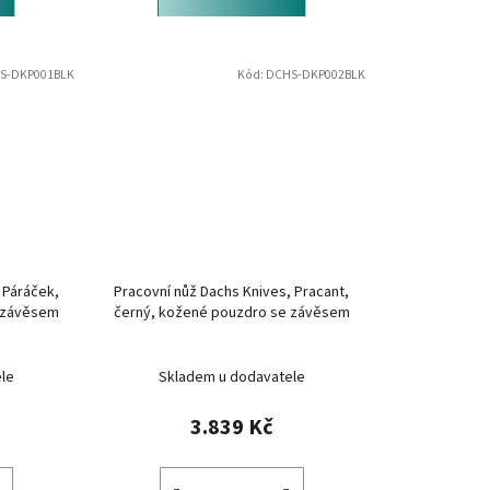
S-DKP001BLK
Kód:
DCHS-DKP002BLK
 Páráček,
Pracovní nůž Dachs Knives, Pracant,
 závěsem
černý, kožené pouzdro se závěsem
le
Skladem u dodavatele
3.839 Kč