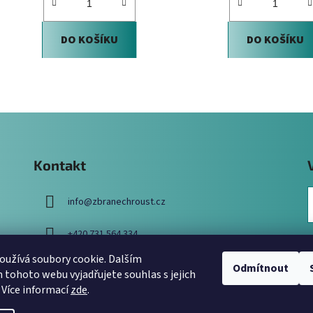
DO KOŠÍKU
DO KOŠÍKU
O
v
l
á
d
Kontakt
a
c
info
@
zbranechroust.cz
í
p
r
+420 731 564 334
v
užívá soubory cookie. Dalším
k
Odmítnout
tohoto webu vyjadřujete souhlas s jejich
y
 Více informací
zde
.
v
ý