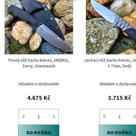
ý
p
i
s
p
r
o
d
Pevný nůž Dachs Knives, EREBUS,
zavírací nůž Dachs Knives,
u
černý, Stonewash
3 Titan, šedý
k
t
Skladem u dodavatele
Skladem u dodavate
ů
4.675 Kč
3.715 Kč
DO KOŠÍKU
DO KOŠÍKU