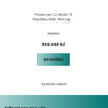
Pistole sam. CZ, Model: 75
Republika, Ráže: 9mm Luger,
Limitovaná edice k 100.
výročí ČR
skladem
959.040 Kč
DO KOŠÍKU
7
položek celkem
O
v
Z
l
á
á
Informace pro vás
d