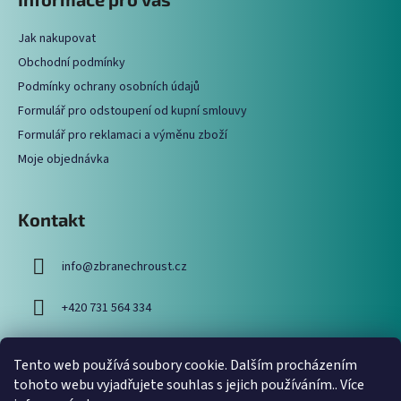
p
a
a
c
Jak nakupovat
t
í
Obchodní podmínky
í
p
Podmínky ochrany osobních údajů
r
Formulář pro odstoupení od kupní smlouvy
v
Formulář pro reklamaci a výměnu zboží
k
y
Moje objednávka
v
ý
p
Kontakt
i
s
info
@
zbranechroust.cz
u
+420 731 564 334
Tento web používá soubory cookie. Dalším procházením
Vyhledávání
tohoto webu vyjadřujete souhlas s jejich používáním.. Více