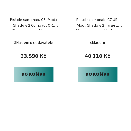
Pistole samonab. CZ, Mod.:
Pistole samonab. CZ UB,
Shadow 2 Compact OR,
Mod.: Shadow 2 Target,
Ráže:9mm Luger, hl.: 102mm,
Ráže: 9mm Luger, hl.:6", 17+1
15+1ran
ran
Skladem u dodavatele
skladem
33.590 Kč
40.310 Kč
DO KOŠÍKU
DO KOŠÍKU