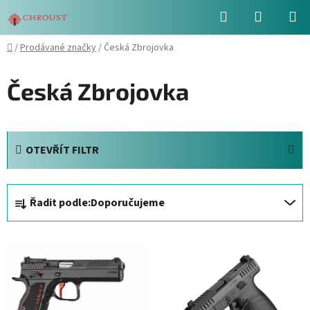
Přejít
Hledat
NÁKUPN
na
obsah
KOŠÍK
Domů
/
Prodávané značky
/
Česká Zbrojovka
Česká Zbrojovka
OTEVŘÍT FILTR
Ř
Řadit podle:
Doporučujeme
a
z
V
e
ý
n
p
í
i
p