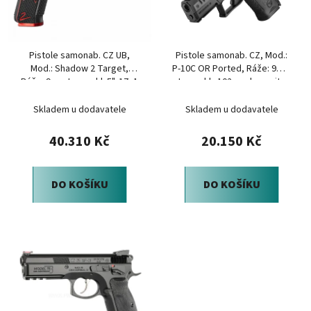
s
r
p
o
r
d
Pistole samonab. CZ UB,
Pistole samonab. CZ, Mod.:
o
u
Mod.: Shadow 2 Target,
P-10C OR Ported, Ráže: 9mm
d
k
Ráže: 9mm Luger, hl.:5", 17+1
Luger,hl.: 102mm,kapacita
u
t
ran
15/17 ran
Skladem u dodavatele
Skladem u dodavatele
k
ů
t
40.310 Kč
20.150 Kč
ů
DO KOŠÍKU
DO KOŠÍKU