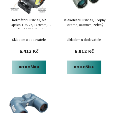
s
r
p
o
r
d
Kolimátor Bushnell, AR
Dalekohled Bushnell, Trophy
o
u
Optics TRS-26, 1x26mm,
Extreme, 8x56mm, zelený
d
k
tečka 3 MOA, černý
u
t
Skladem u dodavatele
Skladem u dodavatele
k
ů
t
6.413 Kč
6.912 Kč
ů
DO KOŠÍKU
DO KOŠÍKU