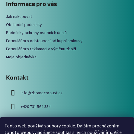
Informace pro vás
d
p
a
a
c
Jak nakupovat
t
í
Obchodní podmínky
í
p
Podmínky ochrany osobních údajů
r
Formulář pro odstoupení od kupní smlouvy
v
Formulář pro reklamaci a výměnu zboží
k
y
Moje objednávka
v
ý
p
Kontakt
i
s
info
@
zbranechroust.cz
u
+420 731 564 334
Tento web používá soubory cookie. Dalším procházením
Vyhledávání
tohoto webu vyjadřujete souhlas s jejich používáním.. Více