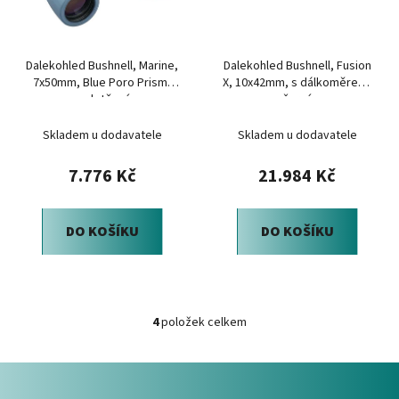
Dalekohled Bushnell, Marine,
Dalekohled Bushnell, Fusion
7x50mm, Blue Poro Prism,
X, 10x42mm, s dálkoměrem,
vodotěsný
černý
Skladem u dodavatele
Skladem u dodavatele
7.776 Kč
21.984 Kč
DO KOŠÍKU
DO KOŠÍKU
4
položek celkem
O
v
Z
l
á
á