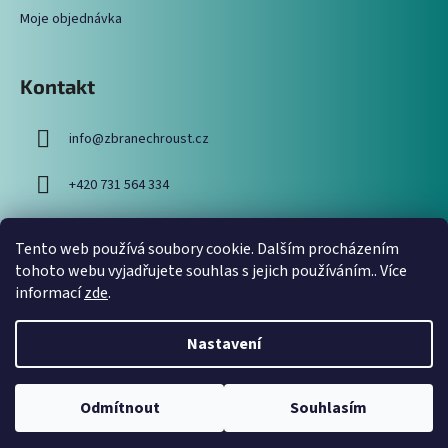
Moje objednávka
Kontakt
info
@
zbranechroust.cz
+420 731 564 334
Tento web používá soubory cookie. Dalším procházením
Vyhledávání
tohoto webu vyjadřujete souhlas s jejich používáním.. Více
informací
zde
.
HLEDAT
Nastavení
Odmítnout
Souhlasím
Vytvořil Shoptet
Copyright 2026
Zbraně Chroust
. Všechna práva vyhrazena.