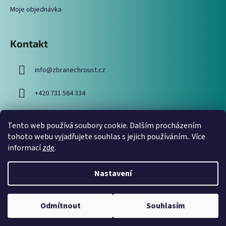
Moje objednávka
Kontakt
info
@
zbranechroust.cz
+420 731 564 334
Tento web používá soubory cookie. Dalším procházením
Vyhledávání
tohoto webu vyjadřujete souhlas s jejich používáním.. Více
informací
zde
.
HLEDAT
Nastavení
Odmítnout
Souhlasím
Vytvořil Shoptet
Copyright 2026
Zbraně Chroust
. Všechna práva vyhrazena.