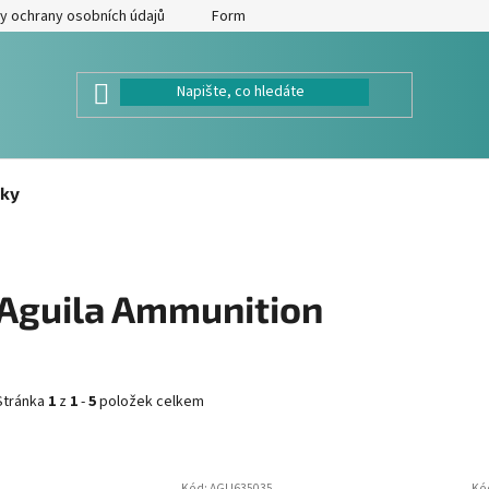
y ochrany osobních údajů
Formulář pro odstoupení od kupní smlouv
ky
Aguila Ammunition
Stránka
1
z
1
-
5
položek celkem
V
Kód:
AGU635035
Kó