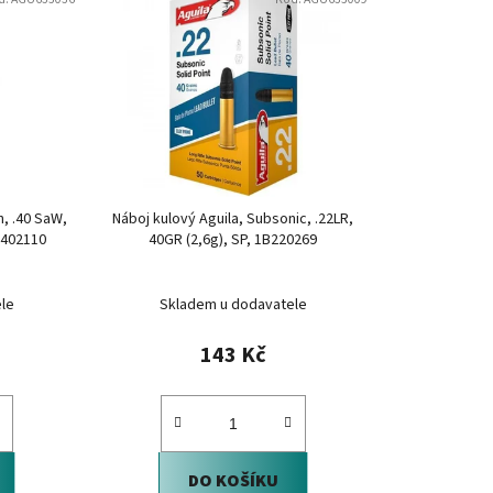
n
í
p
r
o
d
u
k
n, .40 SaW,
Náboj kulový Aguila, Subsonic, .22LR,
t
E402110
40GR (2,6g), SP, 1B220269
ů
le
Skladem u dodavatele
143 Kč
DO KOŠÍKU