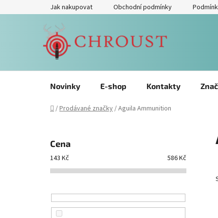
Přejít
Jak nakupovat
Obchodní podmínky
Podmínk
na
obsah
Novinky
E-shop
Kontakty
Znač
Domů
/
Prodávané značky
/
Aguila Ammunition
P
o
Cena
s
143
Kč
586
Kč
t
r
a
n
n