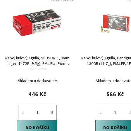
ý
p
i
s
p
r
o
d
Náboj kulový Aguila, SUBSONIC, 9mm
Náboj kulový Aguila, Handgu
u
Luger, 147GR (9,5g), FMJ Flat Point,
180GR (11,7g), FMJ FP, 1
k
1E097719
t
Skladem u dodavatele
Skladem u dodavate
ů
446 Kč
586 Kč
DO KOŠÍKU
DO KOŠÍKU