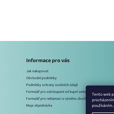
Z
á
Informace pro vás
p
a
Jak nakupovat
t
Obchodní podmínky
í
Podmínky ochrany osobních údajů
Formulář pro odstoupení od kupní smlouvy
Tento web po
Formulář pro reklamaci a výměnu zboží
procházením 
používáním..
Moje objednávka