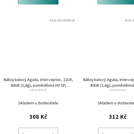
Kód:
AGU635016
Kód:
Náboj kulový Aguila, Interceptor, .22LR,
Náboj kulový Aguila, Intercep
40GR (2,6g), poměděnná HV SP,
40GR (2,6g), poměděnná
1B220320
1B220321
Skladem u dodavatele
Skladem u dodavate
308 Kč
312 Kč