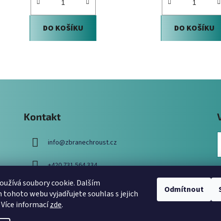
DO KOŠÍKU
DO KOŠÍKU
O
v
l
á
d
Kontakt
a
c
info
@
zbranechroust.cz
í
p
r
+420 731 564 334
v
užívá soubory cookie. Dalším
k
Odmítnout
tohoto webu vyjadřujete souhlas s jejich
y
 Více informací
zde
.
v
ý