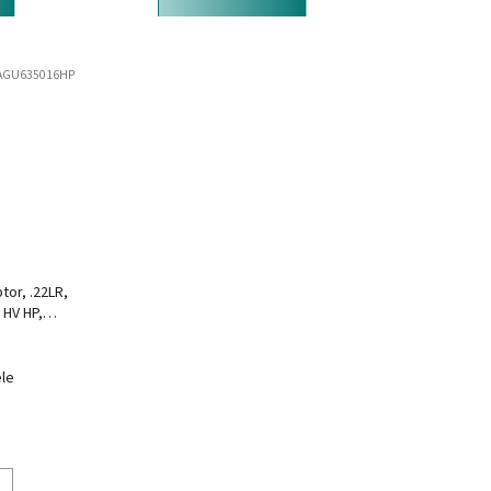
AGU635016HP
tor, .22LR,
 HV HP,
le