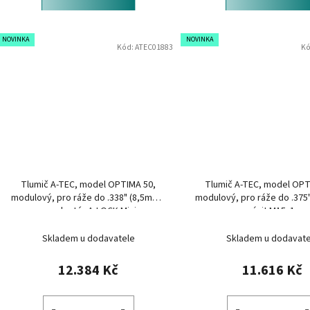
NOVINKA
NOVINKA
Kód:
ATEC01883
Kó
Tlumič A-TEC, model OPTIMA 50,
Tlumič A-TEC, model OPT
modulový, pro ráže do .338" (8,5mm),
modulový, pro ráže do .375
na adaptér A-LOCK Mini
na závit M15x1mm
Skladem u dodavatele
Skladem u dodavate
12.384 Kč
11.616 Kč