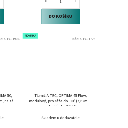
DO KOŠÍKU
NOVINKA
d:
ATEC01906
Kód:
ATEC01723
IMA 50,
Tlumič A-TEC, OPTIMA 45 Flow,
, na závit
modulový, pro ráže do .30" (7,62mm)
na adaptér A-LOCK Mini
le
Skladem u dodavatele