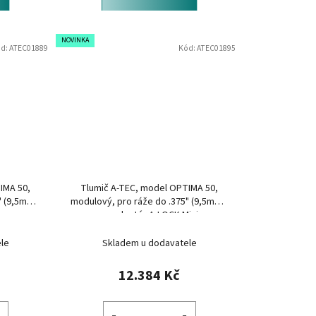
NOVINKA
d:
ATEC01889
Kód:
ATEC01895
IMA 50,
Tlumič A-TEC, model OPTIMA 50,
" (9,5mm),
modulový, pro ráže do .375" (9,5mm),
na adaptér A-LOCK Mini
le
Skladem u dodavatele
12.384 Kč