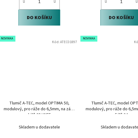
DO KOŠÍKU
DO KOŠÍKU
NOVINKA
NOVINKA
Kód:
ATEC01897
Kó
Tlumič A-TEC, model OPTIMA 50,
Tlumič A-TEC, model OPT
modulový, pro ráže do 6,5mm, na závit
modulový, pro ráže do 6,5mm
1/2"-28 UNEF
5/8"-24
Skladem u dodavatele
Skladem u dodavate