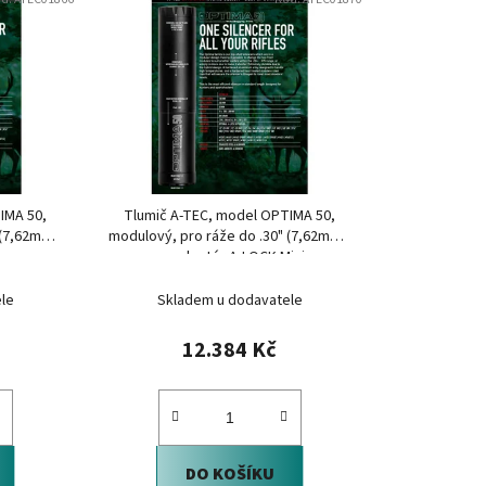
n
í
p
r
o
d
u
k
IMA 50,
Tlumič A-TEC, model OPTIMA 50,
t
 (7,62mm),
modulový, pro ráže do .30" (7,62mm),
na adaptér A-LOCK Mini
ů
le
Skladem u dodavatele
12.384 Kč
DO KOŠÍKU