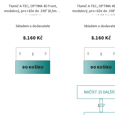
Tlumič A-TEC, OPTIMA 45 Front,
Tlumič A-TEC, OPTIMA 45
modulový, pro ráže do .338" (8,5mm),
modulový, pro ráže do .338
na závit M15x1mm
na závit 5/8"-24 UN
Skladem u dodavatele
Skladem u dodavate
8.160 Kč
8.160 Kč
DO KOŠÍKU
DO KOŠÍKU
NAČÍST 15 DALŠÍ
S
1
7
t
O
r
v