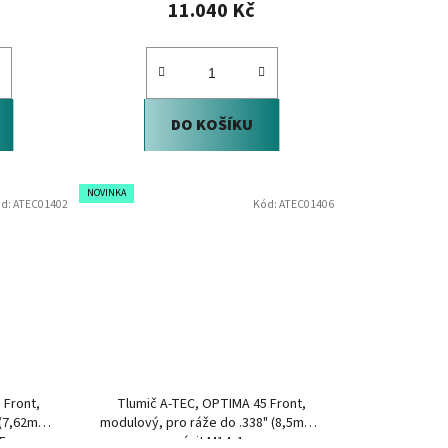
11.040 Kč
DO KOŠÍKU
NOVINKA
d:
ATEC01402
Kód:
ATEC01406
 Front,
Tlumič A-TEC, OPTIMA 45 Front,
 (7,62mm),
modulový, pro ráže do .338" (8,5mm),
EF
na závit M14x1mm