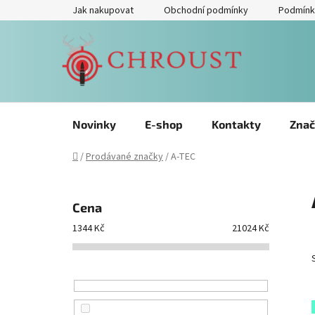
Přejít
Jak nakupovat
Obchodní podmínky
Podmínk
na
obsah
Novinky
E-shop
Kontakty
Znač
Domů
/
Prodávané značky
/
A-TEC
P
o
Cena
s
1344
Kč
21024
Kč
t
r
a
n
n