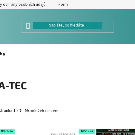
y ochrany osobních údajů
Formulář pro odstoupení od kupní smlouv
ky
A-TEC
Stránka
1
z
7
-
99
položek celkem
V
NOVINKA
NOVINKA
Kód:
ATEC01813
Kó