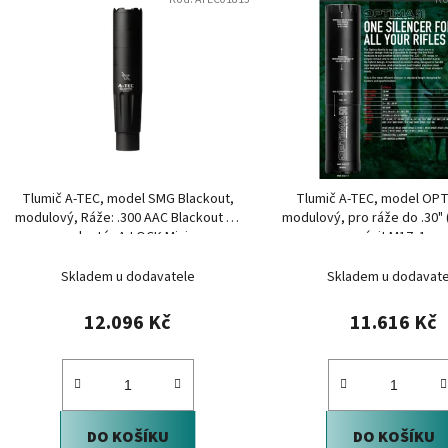
ý
p
i
s
p
r
o
d
Tlumič A-TEC, model SMG Blackout,
Tlumič A-TEC, model OPT
u
modulový, Ráže: .300 AAC Blackout na
modulový, pro ráže do .30"
k
adaptér A-LOCK Mini
na závit M17x1mm
t
Skladem u dodavatele
Skladem u dodavate
ů
12.096 Kč
11.616 Kč
DO KOŠÍKU
DO KOŠÍKU