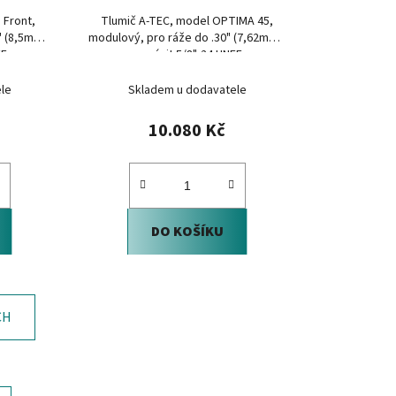
 Front,
Tlumič A-TEC, model OPTIMA 45,
" (8,5mm),
modulový, pro ráže do .30" (7,62mm),
EF
na závit 5/8"-24 UNEF
le
Skladem u dodavatele
10.080 Kč
DO KOŠÍKU
CH