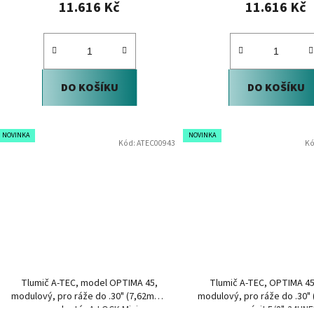
11.616 Kč
11.616 Kč
DO KOŠÍKU
DO KOŠÍKU
NOVINKA
NOVINKA
Kód:
ATEC00943
Kó
Tlumič A-TEC, model OPTIMA 45,
Tlumič A-TEC, OPTIMA 45
modulový, pro ráže do .30" (7,62mm),
modulový, pro ráže do .30"
na adaptér A-LOCK Mini
na závit 5/8"-24UN