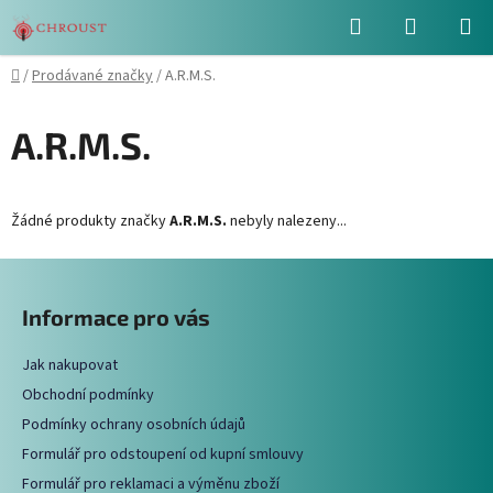
Přejít
Hledat
NÁKUPN
na
obsah
KOŠÍK
Domů
/
Prodávané značky
/
A.R.M.S.
A.R.M.S.
Žádné produkty značky
A.R.M.S.
nebyly nalezeny...
Z
á
Informace pro vás
p
a
Jak nakupovat
t
Obchodní podmínky
í
Podmínky ochrany osobních údajů
Formulář pro odstoupení od kupní smlouvy
Formulář pro reklamaci a výměnu zboží