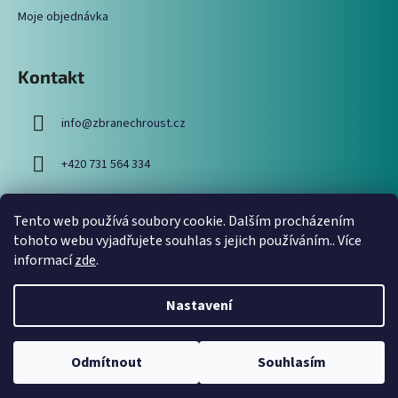
Moje objednávka
Kontakt
info
@
zbranechroust.cz
+420 731 564 334
Tento web používá soubory cookie. Dalším procházením
Vyhledávání
tohoto webu vyjadřujete souhlas s jejich používáním.. Více
informací
zde
.
HLEDAT
Nastavení
Odmítnout
Souhlasím
Vytvořil Shoptet
Copyright 2026
Zbraně Chroust
. Všechna práva vyhrazena.