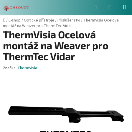
Přejít
Hledat
NÁKUPN
na
obsah
KOŠÍK
Domů
/
E-shop
/
Optické přístroje
/
Příslušenství
/
ThermVisia Ocelová
montáž na Weaver pro ThermTec Vidar
ThermVisia Ocelová
montáž na Weaver pro
ThermTec Vidar
Značka:
ThermVisia