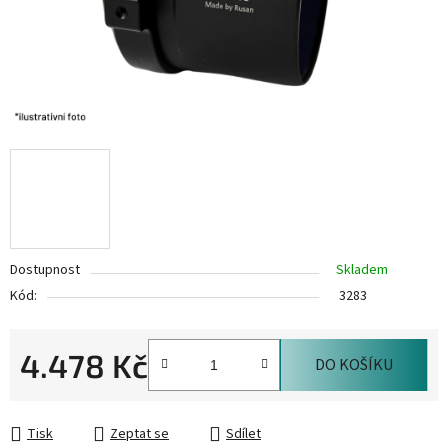
Dostupnost
Skladem
Kód:
3283
4.478 Kč
DO KOŠÍKU
Měrná cena:
Tisk
Zeptat se
Sdílet