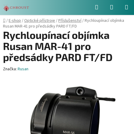
Přejít
Hledat
NÁKUPN
na
obsah
KOŠÍK
Domů
/
E-shop
/
Optické přístroje
/
Příslušenství
/
Rychloupínací objímka
Rusan MAR-41 pro předsádky PARD FT/FD
Rychloupínací objímka
Rusan MAR-41 pro
předsádky PARD FT/FD
Značka:
Rusan