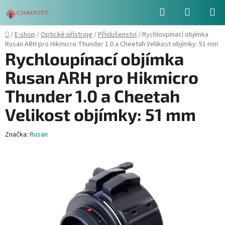
Přejít
Hledat
NÁKUPN
na
obsah
KOŠÍK
Domů
/
E-shop
/
Optické přístroje
/
Příslušenství
/
Rychloupínací objímka
Rusan ARH pro Hikmicro Thunder 1.0 a Cheetah Velikost objímky: 51 mm
Rychloupínací objímka
Rusan ARH pro Hikmicro
Thunder 1.0 a Cheetah
Velikost objímky: 51 mm
Značka:
Rusan