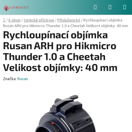
Přejít
Hledat
NÁKUPN
na
obsah
KOŠÍK
Domů
/
E-shop
/
Optické přístroje
/
Příslušenství
/
Rychloupínací objímka
Rusan ARH pro Hikmicro Thunder 1.0 a Cheetah Velikost objímky: 40 mm
Rychloupínací objímka
Rusan ARH pro Hikmicro
Thunder 1.0 a Cheetah
Velikost objímky: 40 mm
Značka:
Rusan