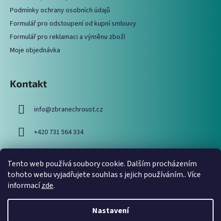
í
Podmínky ochrany osobních údajů
Formulář pro odstoupení od kupní smlouvy
Formulář pro reklamaci a výměnu zboží
Moje objednávka
Kontakt
info
@
zbranechroust.cz
+420 731 564 334
Tento web používá soubory cookie. Dalším procházením
Vyhledávání
tohoto webu vyjadřujete souhlas s jejich používáním.. Více
informací
zde
.
HLEDAT
Nastavení