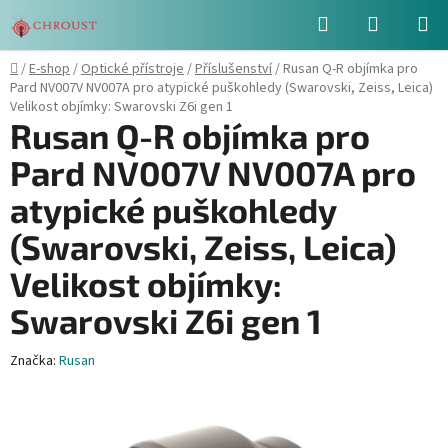
Přejít
Hledat
NÁKUPN
na
obsah
KOŠÍK
Domů
/
E-shop
/
Optické přístroje
/
Příslušenství
/
Rusan Q-R objímka pro
Pard NV007V NV007A pro atypické puškohledy (Swarovski, Zeiss, Leica)
Velikost objímky: Swarovski Z6i gen 1
Rusan Q-R objímka pro
Pard NV007V NV007A pro
atypické puškohledy
(Swarovski, Zeiss, Leica)
Velikost objímky:
Swarovski Z6i gen 1
Značka:
Rusan