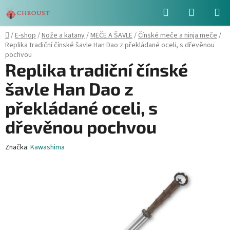
Přejít
Hledat
NÁKUPN
na
obsah
KOŠÍK
Domů
/
E-shop
/
Nože a katany
/
MEČE A ŠAVLE
/
Čínské meče a ninja meče
/
Replika tradiční čínské šavle Han Dao z překládané oceli, s dřevěnou
pochvou
Replika tradiční čínské
šavle Han Dao z
překládané oceli, s
dřevěnou pochvou
Značka:
Kawashima