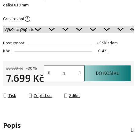
délka
830 mm
.
Gravírování
?
Dostupnost
✅ Skladem
Kód:
C-421
10.999 Kč
–30 %
DO KOŠÍKU
7.699 Kč
Měrná cena:
Tisk
Zeptat se
Sdílet
Popis