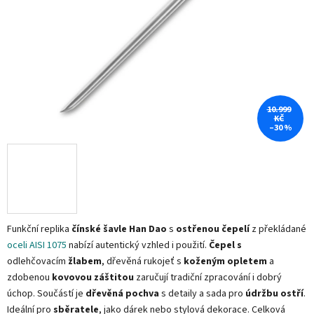
10.999
KČ
–30 %
Funkční replika
čínské šavle Han Dao
s
ostřenou čepelí
z překládané
oceli AISI 1075
nabízí autentický vzhled i použití.
Čepel s
odlehčovacím
žlabem
, dřevěná rukojeť s
koženým opletem
a
zdobenou
kovovou záštitou
zaručují tradiční zpracování i dobrý
úchop. Součástí je
dřevěná pochva
s detaily a sada pro
údržbu ostří
.
Ideální pro
sběratele
, jako dárek nebo stylová dekorace. Celková