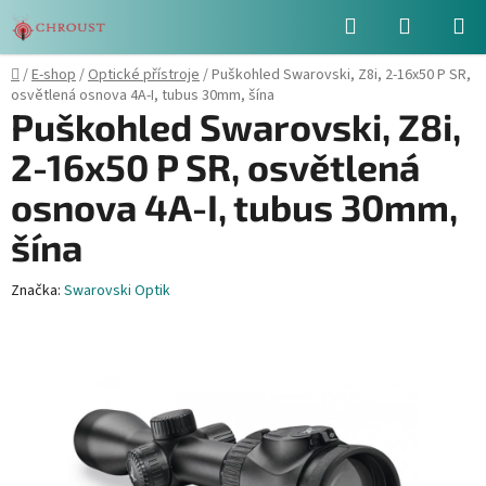
Přejít
Hledat
NÁKUPN
na
obsah
KOŠÍK
Domů
/
E-shop
/
Optické přístroje
/
Puškohled Swarovski, Z8i, 2-16x50 P SR,
osvětlená osnova 4A-I, tubus 30mm, šína
Puškohled Swarovski, Z8i,
2-16x50 P SR, osvětlená
osnova 4A-I, tubus 30mm,
šína
Značka:
Swarovski Optik