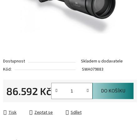
Dostupnost
Skladem u dodavatele
Kód:
SWA079883
86.592 Kč
DO KOŠÍKU
Měrná cena:
Tisk
Zeptat se
Sdílet