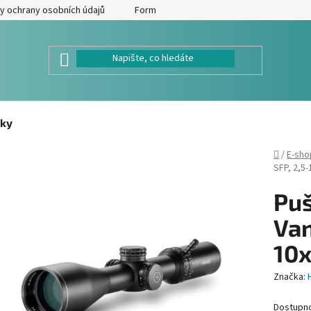
y ochrany osobních údajů
Formulář pro odstoupení od kupní smlouv
ky
Domů
/
E-sho
SFP, 2,5
Pu
Van
10x
Značka:
Dostupn