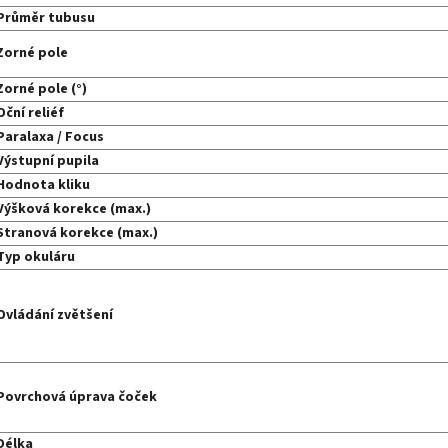
Průměr tubusu
Zorné pole
Zorné pole (°)
Oční reliéf
Paralaxa / Focus
Výstupní pupila
Hodnota kliku
Výšková korekce (max.)
Stranová korekce (max.)
Typ okuláru
Ovládání zvětšení
Povrchová úprava čoček
Délka