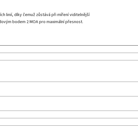
h linií, díky čemuž zůstává při míření viditelnější
středovým bodem 2 MOA pro maximální přesnost.