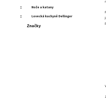
r
Nože a katany
Lovecká kuchyně Dellinger
Značky