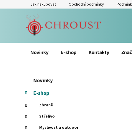
Přejít
Jak nakupovat
Obchodní podmínky
Podmínk
na
obsah
Novinky
E-shop
Kontakty
Znač
P
Přeskočit
K
Novinky
kategorie
a
o
t
s
E-shop
e
t
g
Zbraně
r
o
a
r
Střelivo
i
n
Myslivost a outdoor
e
n