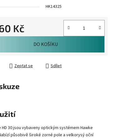
HK14325
160 Kč
cena:
DO KOŠÍKU
Zeptat se
Sdílet
skuze
užití
ge HD 30 jsou vybaveny optickým systémem Hawke
Nabízí působivě široké zorné pole a velkorysý oční