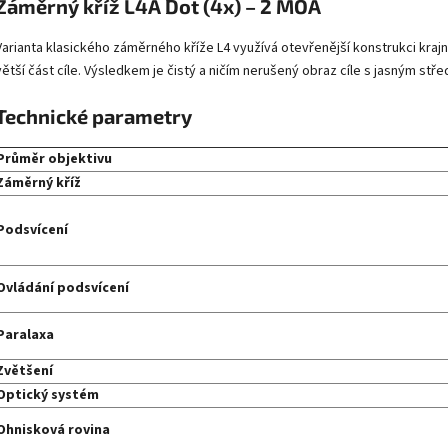
Záměrný kříž L4A Dot (4x) – 2 MOA
Varianta klasického záměrného kříže L4 využívá otevřenější konstrukci krajníc
větší část cíle. Výsledkem je čistý a ničím nerušený obraz cíle s jasným 
Technické parametry
Průměr objektivu
Záměrný kříž
Podsvícení
Ovládání podsvícení
Paralaxa
Zvětšení
Optický systém
Ohnisková rovina