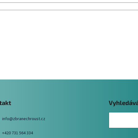
takt
Vyhledáv
info
@
zbranechroust.cz
+420 731 564 334