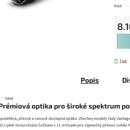
Kód:
8.
Měrná 
Tisk
Popis
Di
```html
Prémiová optika pro široké spektrum po
Spolehlivá, přesná a cenově dostupná optika. Všechny modely řady Vanta
H2 s plně vícevrstvými čočkami s 11 vrstvami pro výjimečný přenos světla. 