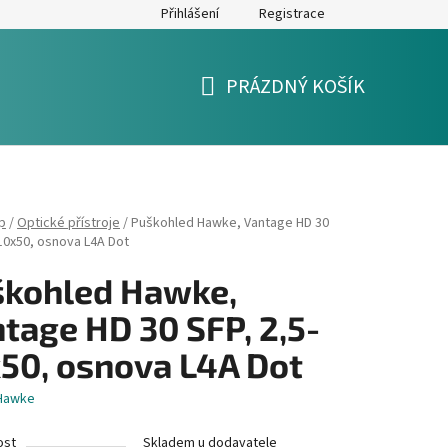
Přihlášení
Registrace
y
Formulář pro reklamaci a výměnu zboží
Moje objednávka
PRÁZDNÝ KOŠÍK
NÁKUPNÍ
KOŠÍK
p
/
Optické přístroje
/
Puškohled Hawke, Vantage HD 30
-10x50, osnova L4A Dot
škohled Hawke,
tage HD 30 SFP, 2,5-
50, osnova L4A Dot
Hawke
ost
Skladem u dodavatele