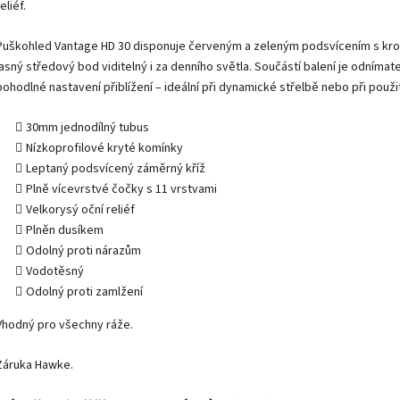
eliéf.
Puškohled Vantage HD 30 disponuje červeným a zeleným podsvícením s krok
jasný středový bod viditelný i za denního světla. Součástí balení je odnímat
pohodlné nastavení přiblížení – ideální při dynamické střelbě nebo při použit
30mm jednodílný tubus
Nízkoprofilové kryté komínky
Leptaný podsvícený záměrný kříž
Plně vícevrstvé čočky s 11 vrstvami
Velkorysý oční reliéf
Plněn dusíkem
Odolný proti nárazům
Vodotěsný
Odolný proti zamlžení
Vhodný pro všechny ráže.
Záruka Hawke.