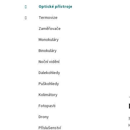
í
Optické přístroje
p
Termovize
a
n
Zaměřovače
e
Monokuláry
l
Binokuláry
Noční vidění
Dalekohledy
Puškohledy
Kolimátory
Fotopasti
Drony
Příslušenství