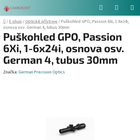
Přejít
Hledat
NÁKUPN
na
obsah
KOŠÍK
Domů
/
E-shop
/
Optické přístroje
/
Puškohled GPO, Passion 6Xi, 1-6x24i,
osnova osv. German 4, tubus 30mm
Puškohled GPO, Passion
6Xi, 1-6x24i, osnova osv.
German 4, tubus 30mm
Značka:
German Precision Optics