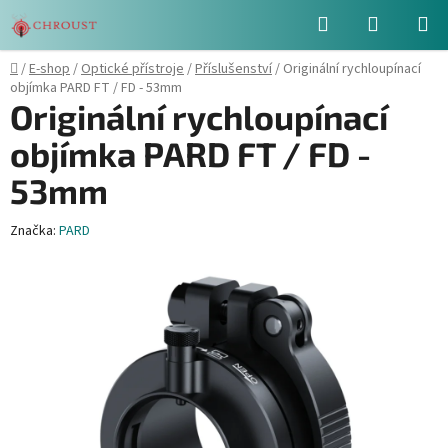
Přejít
Hledat
NÁKUPN
na
obsah
KOŠÍK
Domů
/
E-shop
/
Optické přístroje
/
Příslušenství
/
Originální rychloupínací
objímka PARD FT / FD - 53mm
Originální rychloupínací
objímka PARD FT / FD -
53mm
Značka:
PARD