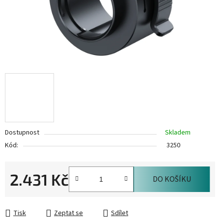
Dostupnost
Skladem
Kód:
3250
2.431 Kč
DO KOŠÍKU
Měrná cena:
Tisk
Zeptat se
Sdílet