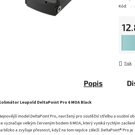
Kód:
12
Měrná 
Tisk
Popis
Di
Kolimátor Leupold DeltaPoint Pro 6 MOA Black
Nejnovější model DeltaPoint Pro, navržený pro soutěžní střelbu a osobní ob
se vyznačuje velkým červeným bodem 6 MOA, který vyniká rychlým zacílení
na blízko a zvyšuje přesnost, když na tom nejvíce záleží. DeltaPoint® Pro je