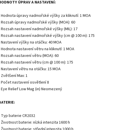
HODNOTY ÚPRAV A NASTAVENí:
• Hodnota úpravy nadmořské výšky za kliknutí: 1 MOA
• Rozsah úpravy nadmořské výšky (MOA): 60
• Rozsah nastavení nadmořské výšky (MIL): 17
• Rozsah nastavení nadmořské výšky (cm @ 100 m): 175
• Nastavení výšky na otáčku: 40 MOA
• Hodnota nastavení větru na kliknutí: 1 MOA
• Rozsah nastavení větru (MOA): 60
• Rozsah nastavení větru (cm @ 100 m): 175
• Nastavení větru na otáčku: 15 MOA
• Zvětšení Max: 1
• Počet nastavení osvětlení 8
• Eye Relief Low Mag (in) Neomezený
BATERIE:
• Typ baterie CR2032
• Životnost baterie: nízká intenzita 1600 h
• Životnost baterie: střední intenzita 1000 h