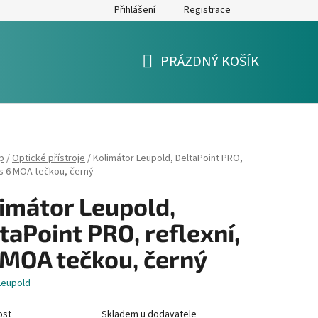
Přihlášení
Registrace
y
Formulář pro reklamaci a výměnu zboží
Moje objednávka
PRÁZDNÝ KOŠÍK
NÁKUPNÍ
KOŠÍK
p
/
Optické přístroje
/
Kolimátor Leupold, DeltaPoint PRO,
 s 6 MOA tečkou, černý
imátor Leupold,
taPoint PRO, reflexní,
 MOA tečkou, černý
Leupold
ost
Skladem u dodavatele