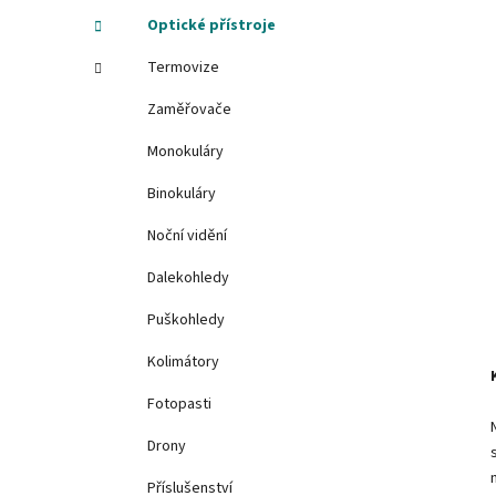
í
Optické přístroje
p
Termovize
a
n
Zaměřovače
e
Monokuláry
l
Binokuláry
Noční vidění
Dalekohledy
Puškohledy
Kolimátory
Fotopasti
Drony
Příslušenství