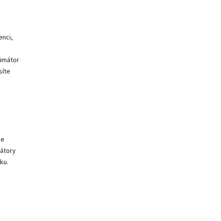
enci,
limátor
síte
je
mátory
ku.