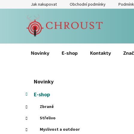
Přejít
Jak nakupovat
Obchodní podmínky
Podmínk
na
obsah
Novinky
E-shop
Kontakty
Znač
P
Přeskočit
K
Novinky
kategorie
a
o
t
s
E-shop
e
t
g
Zbraně
r
o
a
r
Střelivo
i
n
Myslivost a outdoor
e
n