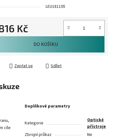
LEU181105
.816 Kč
cena:
DO KOŠÍKU
Zeptat se
Sdílet
skuze
Doplňkové parametry
Optické
ranu,
Kategorie
přístroje
m cíle
Zbrojní průkaz
Ne