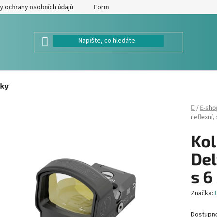
y ochrany osobních údajů
Formulář pro odstoupení od kupní smlouv
ky
Domů
/
E-sho
reflexní,
Kol
Del
s 6
Značka:
Dostupn