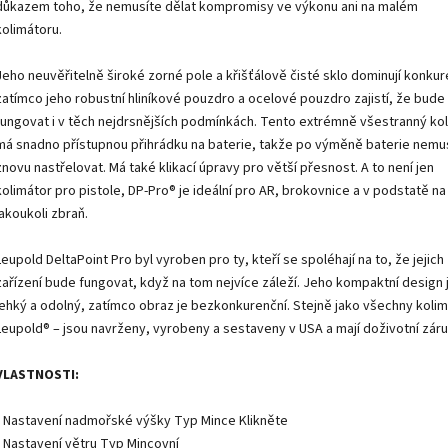
důkazem toho, že nemusíte dělat kompromisy ve výkonu ani na malém
kolimátoru.
Jeho neuvěřitelně široké zorné pole a křišťálově čisté sklo dominují konkur
zatímco jeho robustní hliníkové pouzdro a ocelové pouzdro zajistí, že bude
fungovat i v těch nejdrsnějších podmínkách. Tento extrémně všestranný ko
má snadno přístupnou přihrádku na baterie, takže po výměně baterie nemu
znovu nastřelovat. Má také klikací úpravy pro větší přesnost. A to není jen
kolimátor pro pistole, DP-Pro® je ideální pro AR, brokovnice a v podstatě na
jakoukoli zbraň.
Leupold DeltaPoint Pro byl vyroben pro ty, kteří se spoléhají na to, že jejich
zařízení bude fungovat, když na tom nejvíce záleží. Jeho kompaktní design 
lehký a odolný, zatímco obraz je bezkonkurenční. Stejně jako všechny koli
Leupold® – jsou navrženy, vyrobeny a sestaveny v USA a mají doživotní záru
VLASTNOSTI:
• Nastavení nadmořské výšky Typ Mince Klikněte
• Nastavení větru Typ Mincovní