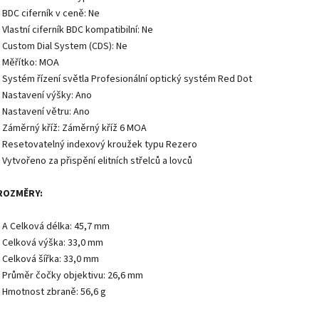
• BDC ciferník v ceně: Ne
• Vlastní ciferník BDC kompatibilní: Ne
• Custom Dial System (CDS): Ne
• Měřítko: MOA
• Systém řízení světla Profesionální optický systém Red Dot
• Nastavení výšky: Ano
• Nastavení větru: Ano
• Záměrný kříž: Záměrný kříž 6 MOA
• Resetovatelný indexový kroužek typu Rezero
• Vytvořeno za přispění elitních střelců a lovců
ROZMĚRY:
• A Celková délka: 45,7 mm
• Celková výška: 33,0 mm
• Celková šířka: 33,0 mm
• Průměr čočky objektivu: 26,6 mm
• Hmotnost zbraně: 56,6 g