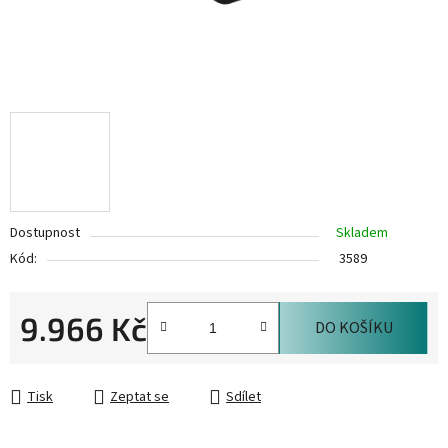
Dostupnost
Skladem
Kód:
3589
9.966 Kč
DO KOŠÍKU
Měrná cena:
Tisk
Zeptat se
Sdílet