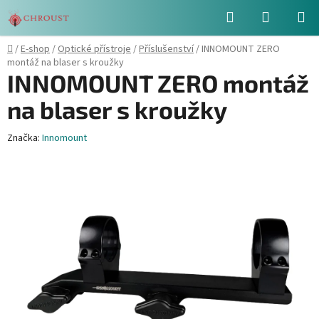
Přejít
Hledat
NÁKUPN
na
obsah
KOŠÍK
Domů
/
E-shop
/
Optické přístroje
/
Příslušenství
/
INNOMOUNT ZERO
montáž na blaser s kroužky
INNOMOUNT ZERO montáž
na blaser s kroužky
Značka:
Innomount